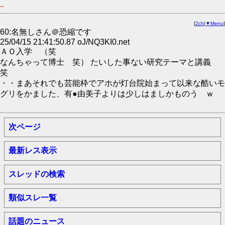
..
[
2ch
|
▼Menu
]
60:名無しさん＠恐縮です
25/04/15 21:41:50.87 oJ/NQ3KI0.net
ＡＯ入学 （笑
なんちゃって博士 笑） たいした事ない研究テーマと講義
笑
・・まあそれでも芸能枠でアホが灯台院始まって以来な酷いモ
グリをかました、有●由美子よりは少しはましかものう ｗ
次ページ
最新レス表示
スレッドの検索
類似スレ一覧
話題のニュース