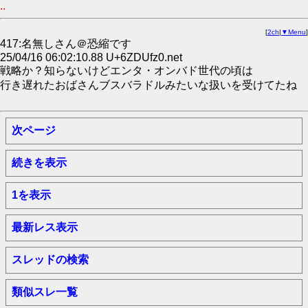
..
[
2ch
|
▼Menu
]
417:名無しさん＠恐縮です
25/04/16 06:02:10.88 U+6ZDUfz0.net
戦略か？知らないけどエンタ・オンバド世代の頃は
行き遅れたおばさんブスバラドルみたいな扱いを受けてたね
次ページ
続きを表示
1を表示
最新レス表示
スレッドの検索
類似スレ一覧