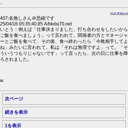
..
[
2ch
|
▼Menu
]
407:名無しさん＠恐縮です
25/04/16 05:35:40.85 A/bkdxj70.net
いとう：例えば「仕事決まりました、打ち合わせをしたいから
ご飯を食べましょう」って言われて。関係者の方とマネージャ
ーとご飯を食べて、その後、食べ終わったら「今晩相手してよ
ね」みたいに言われて。私は「それは無理ですよ」って。「そ
ういうつもりじゃないです」って言ったら、次の日に仕事を降
ろされました。
w
次ページ
続きを表示
1を表示