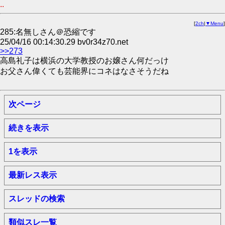
..
[
2ch
|
▼Menu
]
285:名無しさん＠恐縮です
25/04/16 00:14:30.29 bv0r34z70.net
>>273
高島礼子は横浜の大学教授のお嬢さん何だっけ
お父さん偉くても芸能界にコネはなさそうだね
次ページ
続きを表示
1を表示
最新レス表示
スレッドの検索
類似スレ一覧