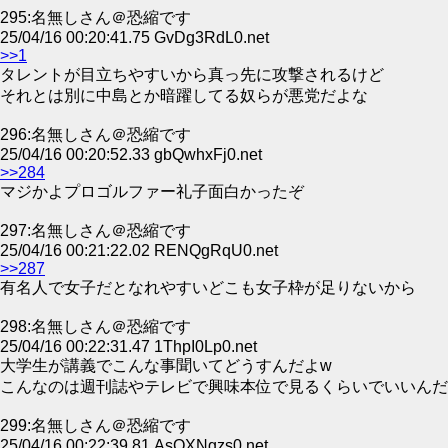
295:名無しさん＠恐縮です
25/04/16 00:20:41.75 GvDg3RdL0.net
>>1
タレントが目立ちやすいから真っ先に攻撃されるけど
それとは別に中島とか暗躍してる奴らが悪党だよな
296:名無しさん＠恐縮です
25/04/16 00:20:52.33 gbQwhxFj0.net
>>284
マジかよプロゴルファー礼子面白かったぞ
297:名無しさん＠恐縮です
25/04/16 00:21:22.02 RENQgRqU0.net
>>287
有名人で女子だとなれやすいどこも女子枠が足りないから
298:名無しさん＠恐縮です
25/04/16 00:22:31.47 1ThpI0Lp0.net
大学生が講義でこんな事聞いてどうすんだよw
こんなのは週刊誌やテレビで興味本位で見るくらいでいいんだ
299:名無しさん＠恐縮です
25/04/16 00:22:39.81 AsQXNgzs0.net