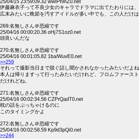
25/04/15 23:59:09.32 wwlPhInZ0.net
伊藤麻衣子って不良少女のキャラでドラマに出てたわりには、
広末みたいに晩節を汚すアイドルが多い中でも、この人だけは
269:名無しさん＠恐縮です
25/04/16 00:00:20.36 oHj7S1oz0.net
頭良いんだな
270:名無しさん＠恐縮です
25/04/16 00:01:05.82 1ba/WuvE0.net
>>259
それって撮影当日まで脱ぐ話し聞かされなかったみたいだよね
本人は帰りますって行ったみたいだけれど、フロムファースト
だけれどね。
271:名無しさん＠恐縮です
25/04/16 00:02:34.56 CZPrQadT0.net
枕の話をぶっちゃけるのに
このタイミングかよ
272:名無しさん＠恐縮です
25/04/16 00:02:58.59 Kp9d3pQi0.net
>>244