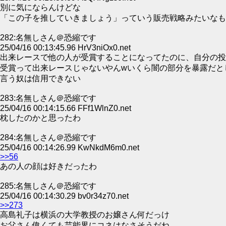
別に気にならんけどな
「この子を推していきましょう」っていう販売戦略みたいなも
282:名無しさん＠恐縮です
25/04/16 00:13:45.96 HrV3niOx0.net
出来レースで他の人が受賞することになってたのに、自分の投
受賞って出来レースじゃないやんwいくら闇の部分を暴露だと
言う奴は信用できない
283:名無しさん＠恐縮です
25/04/16 00:14:15.66 FFf1WlnZ0.net
枕したのかと思ったわ
284:名無しさん＠恐縮です
25/04/16 00:14:26.99 KwNkdM6m0.net
>>56
あの人の顔は好きだったわ
285:名無しさん＠恐縮です
25/04/16 00:14:30.29 bv0r34z70.net
>>273
高島礼子は横浜の大学教授のお嬢さん何だっけ
お父さん偉くても芸能界にコネはなさそうだね