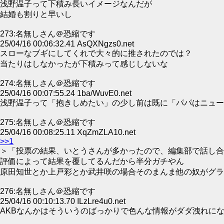
浅野温子って下積み長いイメージなんだが
結婚も割りと早いし
273:名無しさん＠恐縮です
25/04/16 00:06:32.41 AsQXNgzs0.net
スローなブギにしてくれで大々的に推されたのでは？
当たりはしなかったが下積みって感じしないな
274:名無しさん＠恐縮です
25/04/16 00:07:55.24 1ba/WuvE0.net
浅野温子って「抱きしめたい」の少し前は既に「パパはニュー
275:名無しさん＠恐縮です
25/04/16 00:08:25.11 XqZmZLA10.net
>>1
＞「投票の結果、いとうさんが多かったので、編集部で話し合
評価によって結果を覆してるんだから半分ガチやん
原田知世とか上戸彩とか武井咲の場合そのまんま他の奴がグラ
276:名無しさん＠恐縮です
25/04/16 00:10:13.70 ILzLre4u0.net
AKBなんかはそういうのばっかりで色んな情報がダダ洩れに