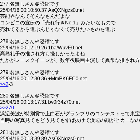
277:名無しさん＠恐縮です
25/04/16 00:10:50.37 AsQXNgzs0.net
芸能界なんてそんなもんだよな
コンビニの宣伝の「売れ行きNo.1」みたいなもので
売れてるから選ぶんじゃなくて売りたいものを選ぶ
278:名無しさん＠恐縮です
25/04/16 00:12:19.26 1ba/WuvE0.net
高島礼子の推され方も怪しかったよね
たかがレースクイーンが、数年後映画主演して異常な推され方
279:名無しさん＠恐縮です
25/04/16 00:12:30.36 +MmPK6FC0.net
>>2
-3
280:名無しさん＠恐縮です
25/04/16 00:13:17.31 bv0r34z70.net
>>270
浜辺美波が特別賞で上白石がグランプリのコンテストって東宝
当時の写真見てもどう見てもずば抜けて浜辺の顔がピカ一なの
281:名無しさん＠恐縮です
25/04/16 00:13:39.89 AsQXNgzs0.net