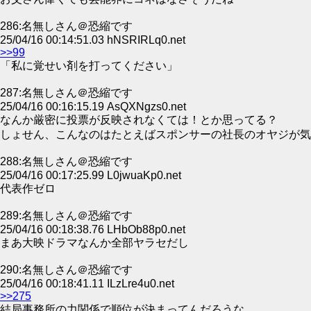
286:名無しさん＠恐縮です
25/04/16 00:14:51.03 hNSRIRLq0.net
>>99
「私に覚せい剤を打ってください」
287:名無しさん＠恐縮です
25/04/16 00:16:15.19 AsQXNgzs0.net
なんか厳密に投票が反映されなくては！とか思ってる？
しょせん、こんなのはたとえばスポンサーの社長のオヤジが気
288:名無しさん＠恐縮です
25/04/16 00:17:25.99 L0jwuaKp0.net
代表作ゼロ
289:名無しさん＠恐縮です
25/04/16 00:18:38.76 LHbOb88p0.net
まあ大映ドラマなんか全部ヤラセだし
290:名無しさん＠恐縮です
25/04/16 00:18:41.11 ILzLre4u0.net
>>275
結局事務所の力関係で順位が決まってんだろうな