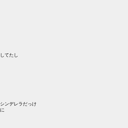
してたし
シンデレラだっけ
に