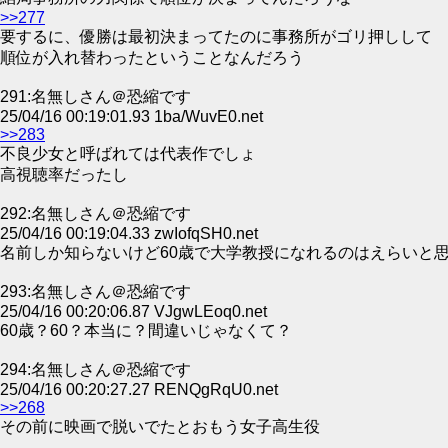
>>277
要するに、優勝は最初決まってたのに事務所がゴリ押しして
順位が入れ替わったということなんだろう
291:名無しさん＠恐縮です
25/04/16 00:19:01.93 1ba/WuvE0.net
>>283
不良少女と呼ばれては代表作でしょ
高視聴率だったし
292:名無しさん＠恐縮です
25/04/16 00:19:04.33 zwIofqSH0.net
名前しか知らないけど60歳で大学教授になれるのはえらいと
293:名無しさん＠恐縮です
25/04/16 00:20:06.87 VJgwLEoq0.net
60歳？60？本当に？間違いじゃなくて？
294:名無しさん＠恐縮です
25/04/16 00:20:27.27 RENQgRqU0.net
>>268
その前に映画で脱いでたとおもう女子高生役