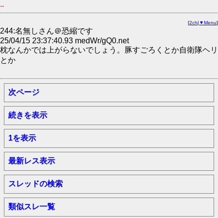
..
[
2ch
|
▼Menu
]
244:名無しさん＠恐縮です
25/04/15 23:37:40.93 medWr/gQ0.net
枕なんかでは上がらないでしょう。豚すごろくとか自衛隊ヘリ
とか
次ページ
続きを表示
1を表示
最新レス表示
スレッドの検索
類似スレ一覧