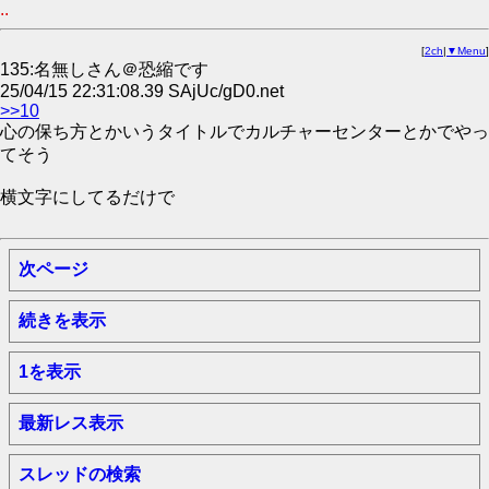
..
[
2ch
|
▼Menu
]
135:名無しさん＠恐縮です
25/04/15 22:31:08.39 SAjUc/gD0.net
>>10
心の保ち方とかいうタイトルでカルチャーセンターとかでやっ
てそう
横文字にしてるだけで
次ページ
続きを表示
1を表示
最新レス表示
スレッドの検索