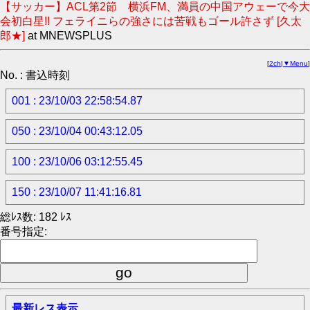
【サッカー】ACL第2節 横浜FM、満員の中国アウェーで今大
会初白星!! フェライニらの強さには苦戦もゴール許さず [久太
郎★]
at MNEWSPLUS
[
2ch
|
▼Menu
]
No. : 書込時刻
001 : 23/10/03 22:58:54.87
050 : 23/10/04 00:43:12.05
100 : 23/10/06 03:12:55.45
150 : 23/10/07 11:41:16.81
総ﾚｽ数: 182 ﾚｽ
番号指定:
最新レス表示