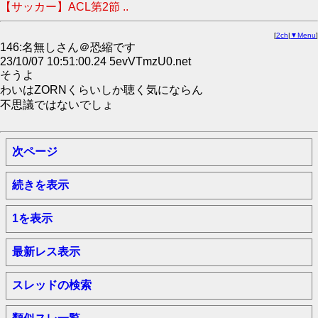
【サッカー】ACL第2節 ..
[
2ch
|
▼Menu
]
146:名無しさん＠恐縮です
23/10/07 10:51:00.24 5evVTmzU0.net
そうよ
わいはZORNくらいしか聴く気にならん
不思議ではないでしょ
次ページ
続きを表示
1を表示
最新レス表示
スレッドの検索