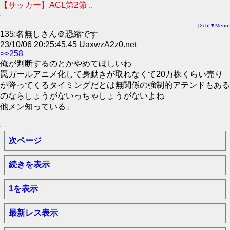
【サッカー】ACL第2節 ..
[
2ch
|
▼Menu
]
135:名無しさん＠恐縮です
23/10/06 20:25:45.45 UaxwzA2z0.net
>>258
俺が判断するのとかやめてほしいわ
罠ガールアニメ化して身動きが取れなくて20万株くらい売り
が降ってくるタイミングだとは無関係の強制的アテンドもある
のならしょうがないっちゃしょうがないよね
他メン知っている」
次ページ
続きを表示
1を表示
最新レス表示