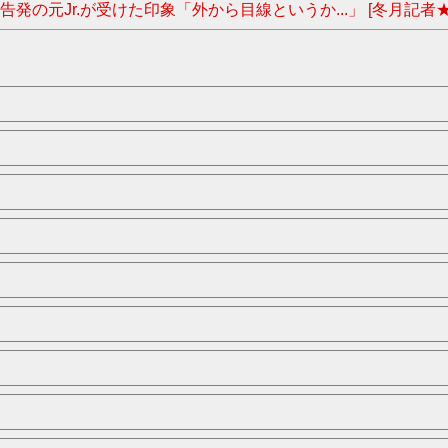
元Jr.が受けた印象「外から目線というか...」 [冬月記者★