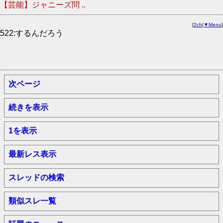
【芸能】ジャニーズ問 ..
[
2ch
|
▼Menu
]
522:するんだろう
次ページ
続きを表示
1を表示
最新レス表示
スレッドの検索
類似スレ一覧