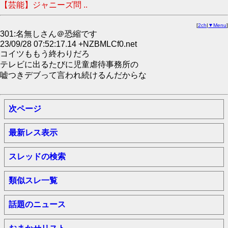
【芸能】ジャニーズ問 ..
[
2ch
|
▼Menu
]
301:名無しさん＠恐縮です
23/09/28 07:52:17.14 +NZBMLCf0.net
コイツももう終わりだろ
テレビに出るたびに児童虐待事務所の
嘘つきデブって言われ続けるんだからな
次ページ
最新レス表示
スレッドの検索
類似スレ一覧
話題のニュース