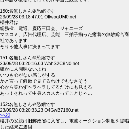
150:名無しさん＠恐縮です
23/09/28 03:18:47.01 OIlwoqUM0.net
櫻井君は
総務省、電通、慶応三田会、ジャニーズ
マスコミ、広告代理店、芸能 三拍子揃った癒着の無敵総合商
社であります
そりゃ他人事に決まってます
151:名無しさん＠恐縮です
23/09/28 03:20:16.63 WahS2C8N0.net
確かに人間味ないよね
いつも心がない感じがする
かと言って俯瞰で見てるわけでもなさそう
心から笑わずヘラヘラしてるだけにも見える
あっ！それって中身スカスカってことじゃ…
152:名無しさん＠恐縮です
23/09/28 03:20:33.23 O4GwB7160.net
>>22
櫻井の父親は旧郵政省に入省し、電波オークション制度を提唱
した結果左遷組