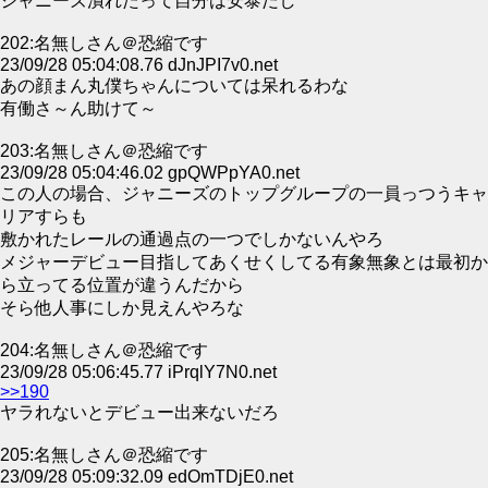
ジャニーズ潰れたって自分は安泰だし
202:名無しさん＠恐縮です
23/09/28 05:04:08.76 dJnJPI7v0.net
あの顔まん丸僕ちゃんについては呆れるわな
有働さ～ん助けて～
203:名無しさん＠恐縮です
23/09/28 05:04:46.02 gpQWPpYA0.net
この人の場合、ジャニーズのトップグループの一員っつうキャ
リアすらも
敷かれたレールの通過点の一つでしかないんやろ
メジャーデビュー目指してあくせくしてる有象無象とは最初か
ら立ってる位置が違うんだから
そら他人事にしか見えんやろな
204:名無しさん＠恐縮です
23/09/28 05:06:45.77 iPrqlY7N0.net
>>190
ヤラれないとデビュー出来ないだろ
205:名無しさん＠恐縮です
23/09/28 05:09:32.09 edOmTDjE0.net