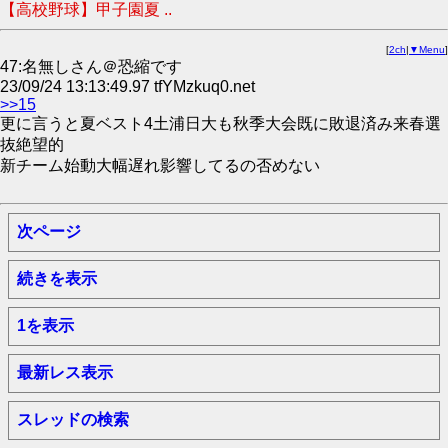
【高校野球】甲子園夏 ..
[
2ch
|
▼Menu
]
47:名無しさん＠恐縮です
23/09/24 13:13:49.97 tfYMzkuq0.net
>>15
更に言うと夏ベスト4土浦日大も秋季大会既に敗退済み来春選
抜絶望的
新チーム始動大幅遅れ影響してるの否めない
次ページ
続きを表示
1を表示
最新レス表示
スレッドの検索