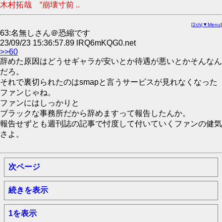
木村拓哉 “崩壊寸前 ..
[
2ch
|
▼Menu
]
63:名無しさん＠恐縮です
23/09/23 15:36:57.89 lRQ6mKQG0.net
>>60
辞めた原因はどうせギャラが安いとか待遇が悪いとかそんなん
だろ。
それで裏切られたのはsmapと言うサービスが見れなくなった
ファンじゃね。
ファンにはしっかりと
ブラックな事務所だから辞めますって報告したんか。
報告せずとも週刊誌の記事で忖度して付いていくファンの健気
さよ。
次ページ
続きを表示
1を表示