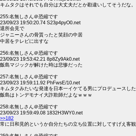
キムタクはそれでも自分は大丈夫だとか勘違いしてそうだな。
255:名無しさん＠恐縮です
23/09/23 19:50:20.74 S23p4pyO0.net
退所会見で
ジャニーさんの骨貰ったと笑顔の中居
中居をテレビに出すな
256:名無しさん＠恐縮です
23/09/23 19:53:42.21 8p8Zy9Ak0.net
飯島マジックが解けた時は悲惨だった
257:名無しさん＠恐縮です
23/09/23 19:59:11.92 PhFwsE/10.net
キムタクみたいな発達を日本一イケてる男にプロデュースした
飯島はトンデモナイ大詐欺師だよなｗｗｗ
258:名無しさん＠恐縮です
23/09/23 19:59:49.08 1832H3WY0.net
>>182
常に日和見的というか自分たちの立ち位置に対してすげえ客観
259:名無しさん＠恐縮です