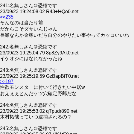
241:名無しさん＠恐縮です
23/09/23 19:24:08.02 R43+f+Qo0.net
>>235
そんなのは当たり前
だからこそダサいんじゃん
長瀬なんか金稼いだら自分のやりたい事やってカッコいいわ
242:名無しさん＠恐縮です
23/09/23 19:25:04.79 8p8Zy9Ak0.net
イケオジにはなれなかったね
243:名無しさん＠恐縮です
23/09/23 19:25:19.59 GzBapBiT0.net
>>197
性欲モンスターに付いて行きたい中居w
おえぇぇとんだケツ穴確定野郎だな
244:名無しさん＠恐縮です
23/09/23 19:25:53.02 qTpudr890.net
木村拓哉っていつ逮捕されるの？
245:名無しさん＠恐縮です