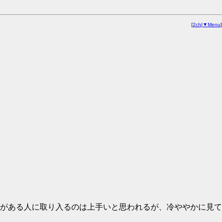
[
2ch
|
▼Menu
]
がある人に取り入るのは上手いと思われるが、冷ややかに見て