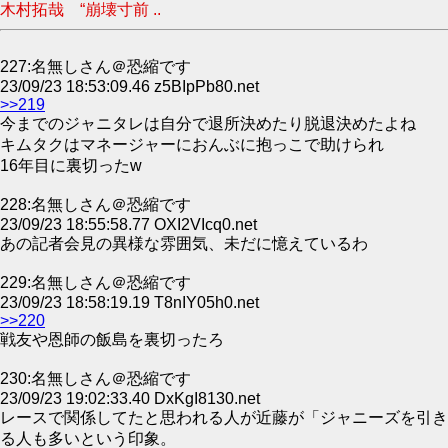
木村拓哉 “崩壊寸前 ..
227:名無しさん＠恐縮です
23/09/23 18:53:09.46 z5BIpPb80.net
>>219
今までのジャニタレは自分で退所決めたり脱退決めたよね
キムタクはマネージャーにおんぶに抱っこで助けられ
16年目に裏切ったw
228:名無しさん＠恐縮です
23/09/23 18:55:58.77 OXI2VIcq0.net
あの記者会見の異様な雰囲気、未だに憶えているわ
229:名無しさん＠恐縮です
23/09/23 18:58:19.19 T8nIY05h0.net
>>220
戦友や恩師の飯島を裏切ったろ
230:名無しさん＠恐縮です
23/09/23 19:02:33.40 DxKgI8130.net
レースで関係してたと思われる人が近藤が「ジャニーズを引き
る人も多いという印象。