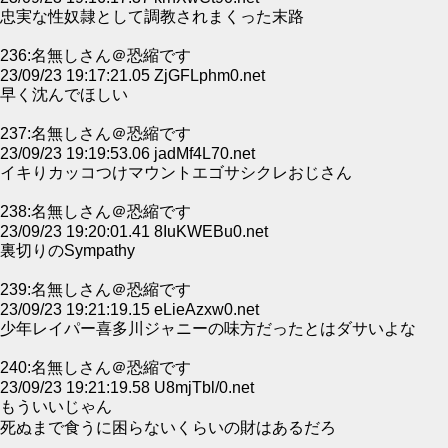
忠実な性奴隷として調教されまくった末路
236:名無しさん＠恐縮です
23/09/23 19:17:21.05 ZjGFLphm0.net
早く沈んでほしい
237:名無しさん＠恐縮です
23/09/23 19:19:53.06 jadMf4L70.net
イキりカッコつけマウントエゴサシクレおじさん
238:名無しさん＠恐縮です
23/09/23 19:20:01.41 8IuKWEBu0.net
裏切りのSympathy
239:名無しさん＠恐縮です
23/09/23 19:21:19.15 eLieAzxw0.net
少年レイパー喜多川ジャニーの味方だったとはダサいよな
240:名無しさん＠恐縮です
23/09/23 19:21:19.58 U8mjTbl/0.net
もういいじゃん
死ぬまで食うに困らないくらいの財はあるだろ