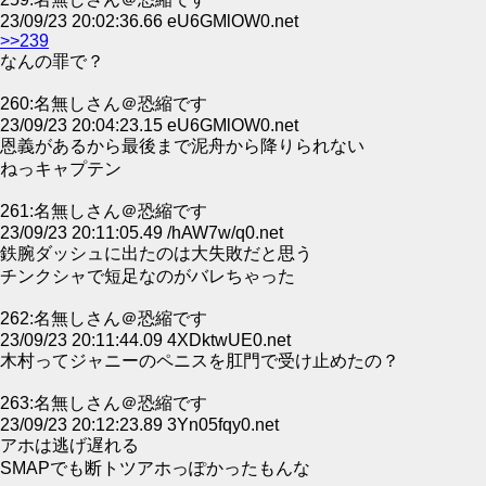
23/09/23 20:02:36.66 eU6GMlOW0.net
>>239
なんの罪で？
260:名無しさん＠恐縮です
23/09/23 20:04:23.15 eU6GMlOW0.net
恩義があるから最後まで泥舟から降りられない
ねっキャプテン
261:名無しさん＠恐縮です
23/09/23 20:11:05.49 /hAW7w/q0.net
鉄腕ダッシュに出たのは大失敗だと思う
チンクシャで短足なのがバレちゃった
262:名無しさん＠恐縮です
23/09/23 20:11:44.09 4XDktwUE0.net
木村ってジャニーのペニスを肛門で受け止めたの？
263:名無しさん＠恐縮です
23/09/23 20:12:23.89 3Yn05fqy0.net
アホは逃げ遅れる
SMAPでも断トツアホっぽかったもんな