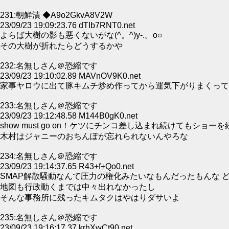
231:朝鮮漬 ◆A9o2GkvA8V2W
23/09/23 19:09:23.76 dTIb7RNT0.net
よらば大樹の影も悪くないがな(^。^)y-.。o○
その大樹が折れたらどうするかや
232:名無しさん＠恐縮です
23/09/23 19:10:02.89 MAVnOV9K0.net
家事ヤロウに出て豚キムチ炒め作ってから運気下がりまくって
233:名無しさん＠恐縮です
23/09/23 19:12:48.58 M144B0gK0.net
show must go on！ケツにチンコ差し込まれ続けてもショ
木村はジャニーのおちんぽが忘れられないんやろな
234:名無しさん＠恐縮です
23/09/23 19:14:37.65 R43+f+Qo0.net
SMAP解散騒動なんて圧力の権化みたいなもんだったもんな
地図も行政動くまでは中々出れなかったし
そんな事務所に残ったキムタクはやはりダサいよ
235:名無しさん＠恐縮です
23/09/23 19:16:17.37 krhXwCt90.net