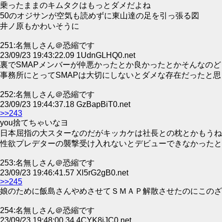
乗ったままのキムタクはもっとダメだよね
50のオジサンが空気も読めずに東山達の足を引っ張る図
井ノ原もかわいそうに
251:名無しさん＠恐縮です
23/09/23 19:43:22.09 1UdnGLHQ0.net
裏でSMAPメンバーが仲悪かったとか良かったとかそんなの
事務所にとってSMAPは大切にしないとダメな存在だったと
252:名無しさん＠恐縮です
23/09/23 19:44:37.18 GzBapBiT0.net
>>243
you捨てちゃいなヨ
日本屈指の大スターなのだがキッカケは社長との枕とかもうね
性欲プレデターの襲撃受け入れないとデビューできなかったと
253:名無しさん＠恐縮です
23/09/23 19:46:41.57 Xl5rG2gB0.net
>>245
娘のために飯島さんやめさせてＳＭＡＰ解散させたのにこのざ
254:名無しさん＠恐縮です
23/09/23 19:48:00.34 4CYK8jJC0.net