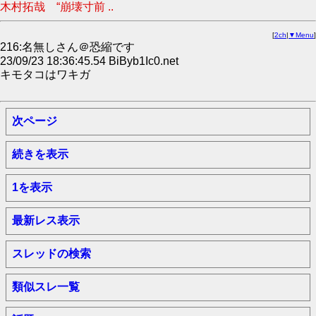
木村拓哉 “崩壊寸前 ..
[
2ch
|
▼Menu
]
216:名無しさん＠恐縮です
23/09/23 18:36:45.54 BiByb1Ic0.net
キモタコはワキガ
次ページ
続きを表示
1を表示
最新レス表示
スレッドの検索
類似スレ一覧