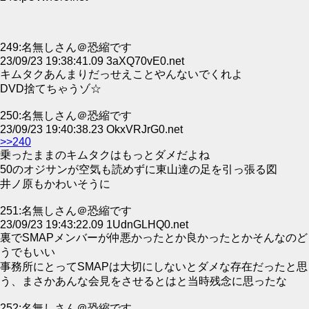
249:名無しさん＠恐縮です
23/09/23 19:38:41.09 3aXQ70vE0.net
キムタクあんまりだっせえことやんないでくれよ
DVD捨てちゃうゾ☆
250:名無しさん＠恐縮です
23/09/23 19:40:38.23 OkxVRJrG0.net
>>240
乗ったままのキムタクはもっとダメだよね
50のオジサンが空気も読めずに東山達の足を引っ張る図
井ノ原もかわいそうに
251:名無しさん＠恐縮です
23/09/23 19:43:22.09 1UdnGLHQ0.net
裏でSMAPメンバーが仲悪かったとか良かったとかそんなのど
うでもいい
事務所にとってSMAPは大切にしないとダメな存在だったと思
う、まさかあんな会見をさせるとはと当時残念に思ったな
252:名無しさん＠恐縮です