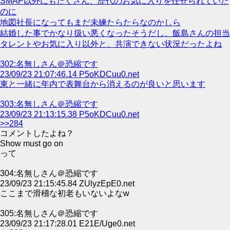
SMAP以外にもたくさん、歴代のお気に入りを任せられていた
のに
地図社長になってもまだ未練たらたらなのかしら
結婚した事でかなり扱い悪くなったそうだし、飯島さんの担当
タレントやお気に入り以外と、共演できない状況だったよね
302:名無しさん＠恐縮です
23/09/23 21:07:46.14 P5oKDCuu0.net
東と一緒に年内で表舞台から消えるのが良いと思います
303:名無しさん＠恐縮です
23/09/23 21:13:15.38 P5oKDCuu0.net
>>284
コメントしたよね？
Show must go on
って
304:名無しさん＠恐縮です
23/09/23 21:15:45.84 ZUlyzEpE0.net
ここまで滑稽な初老もいないよなw
305:名無しさん＠恐縮です
23/09/23 21:17:28.01 E21E/Uge0.net