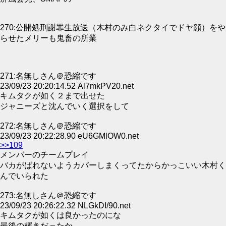
270:公開処刑謝罪生放送（木村のみ白ネクタイでドヤ顔）をや
らせたメリーも鬼畜の所業
271:名無しさん＠恐縮です
23/09/23 20:20:14.52 Al7mkPV20.net
キムタクが如く２まで出せた
ジャニーズと沈んでいく選択をして
272:名無しさん＠恐縮です
23/09/23 20:22:28.90 eU6GMlOW0.net
>>109
メンバーのチームプレイ
バカがばれないようカバーしまくってたからかっこいい木村く
んでいられた
273:名無しさん＠恐縮です
23/09/23 20:26:22.32 NLGkDI/90.net
キムタクが如くは良かったのにな
最後の輝きだったか