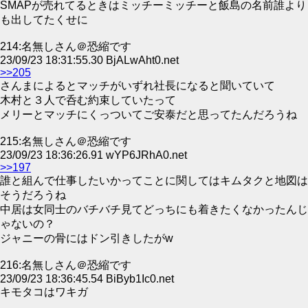
SMAPが売れてるときはミッチーミッチーと飯島の名前誰より
も出してたくせに
214:名無しさん＠恐縮です
23/09/23 18:31:55.30 BjALwAht0.net
>>205
さんまによるとマッチがいずれ社長になると聞いていて
木村と３人で呑む約束していたって
メリーとマッチにくっついてご安泰だと思ってたんだろうね
215:名無しさん＠恐縮です
23/09/23 18:36:26.91 wYP6JRhA0.net
>>197
誰と組んで仕事したいかってことに関してはキムタクと地図は
そうだろうね
中居は女同士のバチバチ見てどっちにも着きたくなかったんじ
ゃないの？
ジャニーの骨にはドン引きしたがw
216:名無しさん＠恐縮です
23/09/23 18:36:45.54 BiByb1Ic0.net
キモタコはワキガ