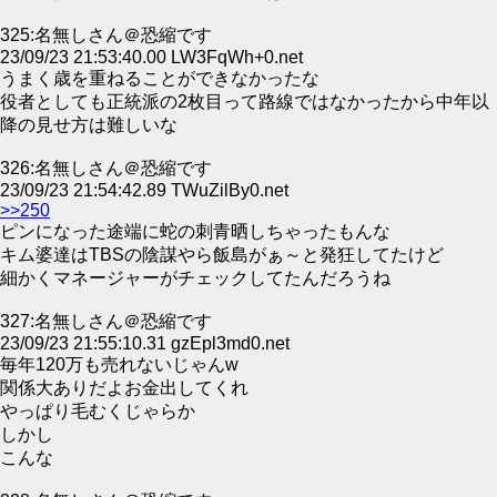
325:名無しさん＠恐縮です
23/09/23 21:53:40.00 LW3FqWh+0.net
うまく歳を重ねることができなかったな
役者としても正統派の2枚目って路線ではなかったから中年以
降の見せ方は難しいな
326:名無しさん＠恐縮です
23/09/23 21:54:42.89 TWuZilBy0.net
>>250
ピンになった途端に蛇の刺青晒しちゃったもんな
キム婆達はTBSの陰謀やら飯島がぁ～と発狂してたけど
細かくマネージャーがチェックしてたんだろうね
327:名無しさん＠恐縮です
23/09/23 21:55:10.31 gzEpl3md0.net
毎年120万も売れないじゃんw
関係大ありだよお金出してくれ
やっぱり毛むくじゃらか
しかし
こんな