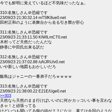
今でも鮮明に覚えているほど不気味だったなぁ。
310:名無しさん＠恐縮です
23/09/23 21:30:32.14 mT5fK8ue0.net
田村正和のように表舞台から去る引き際が肝心
311:名無しさん＠恐縮です
23/09/23 21:33:11.50 KIWILmCT0.net
木村ってど天然だったんだな
静香に中田氏出来る訳だ
312:名無しさん＠恐縮です
23/09/23 21:37:02.88 /uNJRU/v0.net
いや新しい地図もおかしいだろ
飯島はジャニーの一番弟子だろｗｗｗｗ
313:名無しさん＠恐縮です
23/09/23 21:38:00.22 E21E/Uge0.net
>>303
天然なら天然のまま行けばいいのに何かカッコいい事を言わな
きゃ！と頑張ってる
けどいつも聞いてる側の頭が？？になり、果ては今回のような