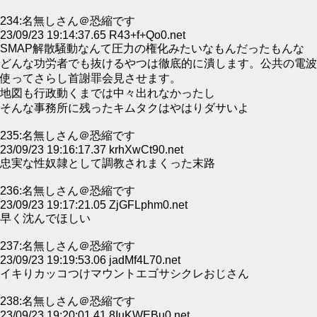
234:名無しさん＠恐縮です
23/09/23 19:14:37.65 R43+f+Qo0.net
SMAP解散騒動なんて圧力の権化みたいなもんだったもんな
どんな功労者でも抜けるやつは徹底的に潰します。公共の電波
使ってさらし首謝罪会見させます。
地図も行政動くまでは中々出れなかったし
そんな事務所に残ったキムタクはやはりダサいよ
235:名無しさん＠恐縮です
23/09/23 19:16:17.37 krhXwCt90.net
忠実な性奴隷として調教されまくった末路
236:名無しさん＠恐縮です
23/09/23 19:17:21.05 ZjGFLphm0.net
早く沈んでほしい
237:名無しさん＠恐縮です
23/09/23 19:19:53.06 jadMf4L70.net
イキりカッコつけマウントエゴサシクレおじさん
238:名無しさん＠恐縮です
23/09/23 19:20:01.41 8IuKWEBu0.net