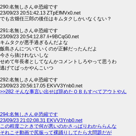
290:名無しさん＠恐縮です
23/09/23 20:51:42.13 ZTpEfMVx0.net
でも古畑任三郎の後任はキムタクしかいなくない？
291:名無しさん＠恐縮です
23/09/23 20:54:12.87 /i+9BCqG0.net
キムタクが悪手過ぎるんだよな
飯島さんについていくのが正解だったんだよ
今さら抜けれないしな
せめて年長者としてなんかコメントしろやって思うわ
逃げてばっかやんこいつ
292:名無しさん＠恐縮です
23/09/23 20:56:17.05 EKVV3Ynb0.net
>>282 そんな事言い出せば辞めたＯＢもすべてアウトやん
294:名無しさん＠恐縮です
23/09/23 21:02:08.31 EKVV3Ynb0.net
この程度ごときで何が悪いのかさっぱりわかららんな
それこそ動画で尻振って裸踊りしてたら大問題だが