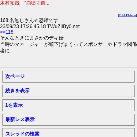
木村拓哉 “崩壊寸前 ..
[
2ch
|
▼Menu
]
168:名無しさん＠恐縮です
23/09/23 17:26:45.18 TWuZilBy0.net
>>118
そんなときにまさかのデキ婚
当時のマネージャーが頭下げまくってスポンサーやドラマ関係
者に
次ページ
続きを表示
1を表示
最新レス表示
スレッドの検索