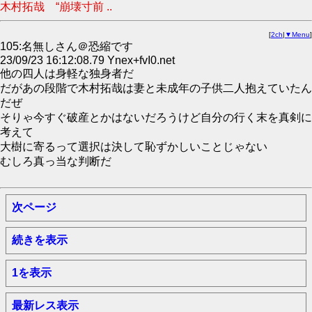
木村拓哉 “崩壊寸前 ..
[
2ch
|
▼Menu
]
105:名無しさん＠恐縮です
23/09/23 16:12:08.79 Ynex+fvI0.net
他の四人は身軽な独身者だ
だがあの段階で木村拓哉は妻と未成年の子供二人抱えていたん
だぜ
そりゃ今すぐ破産とかはないだろうけど自分の行く末を真剣に
考えて
大樹に寄るって選択は決して恥ずかしいことじゃない
むしろ真っ当な判断だ
次ページ
続きを表示
1を表示
最新レス表示