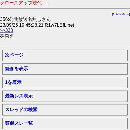
クローズアップ現代 ..
[
2ch
|
▼Menu
]
356:公共放送名無しさん
23/09/25 19:45:28.21 R1w7LEfL.net
>>333
株買え
次ページ
続きを表示
1を表示
最新レス表示
スレッドの検索
類似スレ一覧