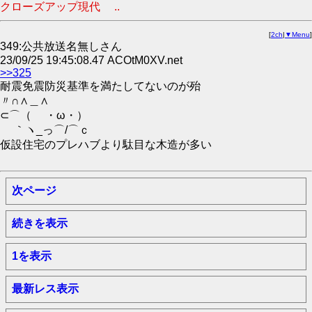
クローズアップ現代 ..
[
2ch
|
▼Menu
]
349:公共放送名無しさん
23/09/25 19:45:08.47 ACOtM0XV.net
>>325
耐震免震防災基準を満たしてないのが殆
〃∩∧＿∧
⊂⌒（ ・ω・）
｀ヽ_っ⌒/⌒ｃ
仮設住宅のプレハブより駄目な木造が多い
次ページ
続きを表示
1を表示
最新レス表示