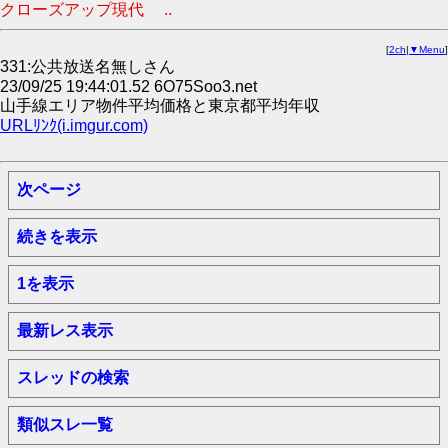
クローズアップ現代 ..
[
2ch
|
▼Menu
]
331:公共放送名無しさん
23/09/25 19:44:01.52 6O75Soo3.net
山手線エリア物件平均価格と東京都平均年収
URLﾘﾝｸ(i.imgur.com)
次ページ
続きを表示
1を表示
最新レス表示
スレッドの検索
類似スレ一覧