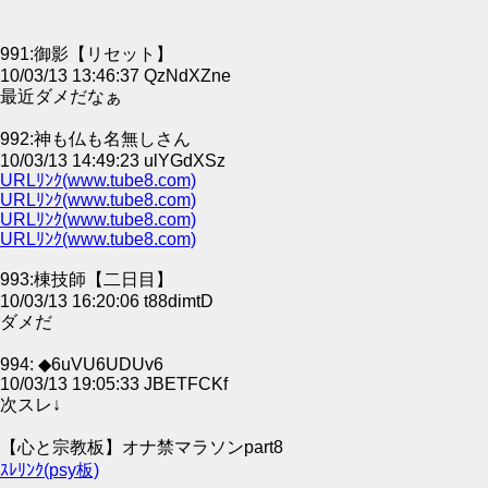
991:御影【リセット】
10/03/13 13:46:37 QzNdXZne
最近ダメだなぁ
992:神も仏も名無しさん
10/03/13 14:49:23 ulYGdXSz
URLﾘﾝｸ(www.tube8.com)
URLﾘﾝｸ(www.tube8.com)
URLﾘﾝｸ(www.tube8.com)
URLﾘﾝｸ(www.tube8.com)
993:棟技師【二日目】
10/03/13 16:20:06 t88dimtD
ダメだ
994: ◆6uVU6UDUv6
10/03/13 19:05:33 JBETFCKf
次スレ↓
【心と宗教板】オナ禁マラソンpart8
ｽﾚﾘﾝｸ(psy板)