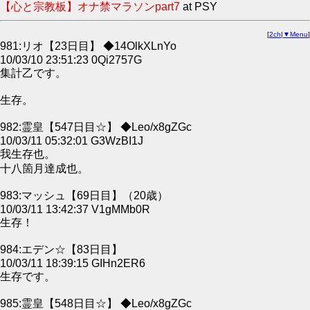
【心と宗教板】オナ禁マラソンpart7
at PSY
[
2ch
|
▼Menu
]
981:リオ【23日目】 ◆14OlkXLnYo
10/03/10 23:51:23 0Qi2757G
集計乙です。
生存。
982:霊皇【547日目☆】 ◆Leo/x8gZGc
10/03/11 05:32:01 G3WzBI1J
我生存也。
十八箇月達成也。
983:マッシュ【69日目】（20歳）
10/03/11 13:42:37 V1gMMb0R
生存！
984:エデン☆【83日目】
10/03/11 18:39:15 GIHn2ER6
生存です。
985:霊皇【548日目☆】 ◆Leo/x8gZGc