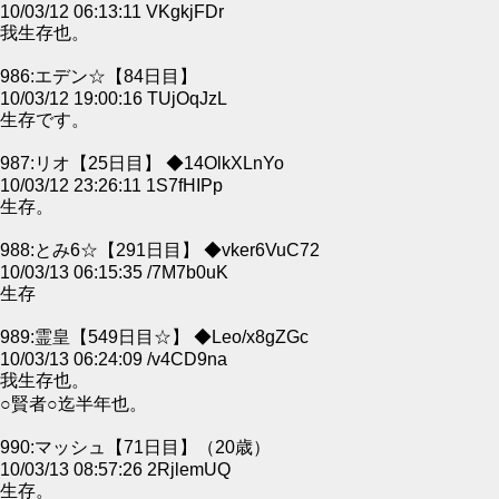
10/03/12 06:13:11 VKgkjFDr
我生存也。
986:エデン☆【84日目】
10/03/12 19:00:16 TUjOqJzL
生存です。
987:リオ【25日目】 ◆14OlkXLnYo
10/03/12 23:26:11 1S7fHIPp
生存。
988:とみ6☆【291日目】 ◆vker6VuC72
10/03/13 06:15:35 /7M7b0uK
生存
989:霊皇【549日目☆】 ◆Leo/x8gZGc
10/03/13 06:24:09 /v4CD9na
我生存也。
○賢者○迄半年也。
990:マッシュ【71日目】（20歳）
10/03/13 08:57:26 2RjlemUQ
生存。