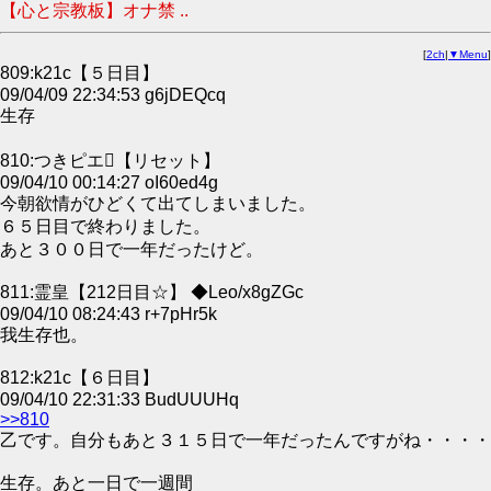
【心と宗教板】オナ禁 ..
[
2ch
|
▼Menu
]
809:k21c【５日目】
09/04/09 22:34:53 g6jDEQcq
生存
810:つきピエ【リセット】
09/04/10 00:14:27 oI60ed4g
今朝欲情がひどくて出てしまいました。
６５日目で終わりました。
あと３００日で一年だったけど。
811:霊皇【212日目☆】 ◆Leo/x8gZGc
09/04/10 08:24:43 r+7pHr5k
我生存也。
812:k21c【６日目】
09/04/10 22:31:33 BudUUUHq
>>810
乙です。自分もあと３１５日で一年だったんですがね・・・・
生存。あと一日で一週間