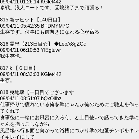
09/04/11 01:26:14 KGIet442
参戦。浪人ニートです。受験終了まで頑張る！
815:新ラビット【140日目】
09/04/11 05:42:35 BFDMYM7G
生存です。何事にも前向きになれる心が宿る
816:霊皇【213日目☆】 ◆Leo/x8gZGc
09/04/11 06:10:53 YIEgtuwr
我生存也。
817:k 【６日目】
09/04/11 08:33:03 KGIet442
生存。
818:曳地康【一日目でございます
09/04/11 08:51:07 bQxOlIhz
仕事帰りで疲れている俺を準にゃんが俺のためにご馳走を作っ
てくれて
食事後に一緒にお風呂に入ろう、と上目使いで誘ってきた準に
ゃんを抱っこしながら
風呂場へ行き面と向かって浴槽につかり準の包茎チンポをキレ
イキレイにして