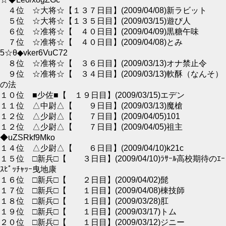
４位 ☆大将☆【１３７日目】(2009/04/08)新ラビット
５位 ☆大将☆【１３５日目】(2009/03/15)遊び人
６位 ☆准将☆【 ４０日目】(2009/04/09)黒糖午味
７位 ☆准将☆【 ４０日目】(2009/04/08)とみ
5☆θ◆vker6VuC72
８位 ☆准将☆【 ３６日目】(2009/03/13)オナ禁止令
９位 ☆准将☆【 ３４日目】(2009/03/13)軟酥（なんそ）
の法
１０位 ■少佐■【 １９日目】(2009/03/15)エデン
１１位 △中尉△【 ９日目】(2009/03/13)魔槍
１２位 △少尉△【 ７日目】(2009/04/05)101
１２位 △少尉△【 ７日目】(2009/04/05)祖主
◆uZSRkf9Mko
１４位 △少尉△【 ６日目】(2009/04/10)k21c
１５位 □新兵□【 ３日目】(2009/04/10)ﾗｻｰﾙ高校期待のｴｰ
ｽﾋﾟｯﾁｬｯｰ曳地康
１６位 □新兵□【 ２日目】(2009/04/02)髭
１７位 □新兵□【 １日目】(2009/04/08)棟技師
１８位 □新兵□【 １日目】(2009/03/28)肛
１９位 □新兵□【 １日目】(2009/03/17)トム
２０位 □新兵□【 １日目】(2009/03/12)ジニー