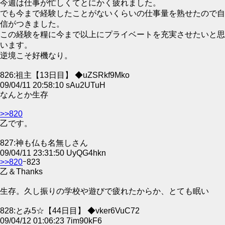
今週は仕事が忙しくてとにかく疲れました。
でも今まで経験したことがないくらいの仕事量を熟せたので自
信がつきました。
この経験を糧に今まで以上にプライベートを充実させたいと思
います。
逆境こそ好機なり。
826:祖主【13日目】 ◆uZSRkf9Mko
09/04/11 20:58:10 sAu2UTuH
なんとか生存
>>820
乙です。
827:神も仏も名無しさん
09/04/11 23:31:50 UyQG4hkn
>>820
ｰ823
乙＆Thanks
生存。久し振りの学校や遊びで疲れたからか、とても眠い
828:とみ5☆【44日目】 ◆vker6VuC72
09/04/12 01:06:23 7im90kF6