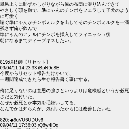
風呂上りに恥ずかしがりながら俺の布団に潜り込んできて
やさしく頭を撫で、準にゃんのチンポをフェラして子犬のよう
に可愛く
喘ぐ準にゃんがチンポミルクを出してそのチンポミルクを一滴
残さず俺が飲んで
準にゃんのアナルにチンポを挿入してフィニッシュ後
朝になるまでディープキスしたい。
819:棟技師【リセット】
09/04/11 14:23:33 iBpN9d8E
今度からリセット報告だけかいて、
一週間達成できたら生存報告書く事にする。
俺に足りないのは意思の強さというよりは危機感というか必死
さだと気付いた。
なぜか必死とか本気を毛嫌いしてる。
なんでかは知らんが、気付いたからには改善したいね
820: ◆6uVU6UDUv6
09/04/11 17:36:03 rQ8w4iOq