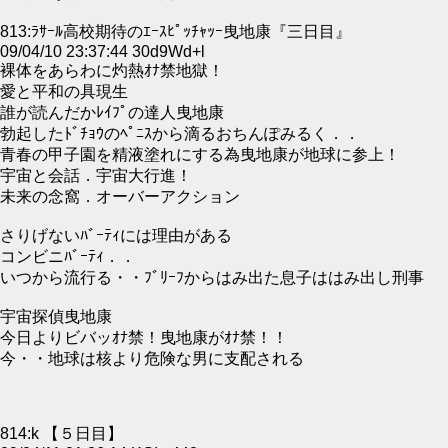
813:ﾗｻｰﾙ高校期待のｴｰｽﾋﾟｯﾁｬｯｰ曳地康『三日目』
09/04/10 23:37:44 30d9Wd+l
裸体をあらわに灼熱ｵﾅ禁地獄！
愛と平和の具現生
誰が読んだかﾚｲﾌﾟの達人曳地康
勃起したﾄﾞﾁｮｳのﾍﾟﾆｽから滴るおちんぽみるく．．
青春の甲子園を精液塗れにする為曳地康が地球に参上！
宇宙と会話．宇宙大行進！
未来の念窩．オーバーアクション
さりげないﾊﾞｰﾃｨには理由がある
コンビニﾊﾞｰﾃｨ．．
いつから流行る・・ﾌﾞﾘｰﾌからはみ出た息子ははみ出し刑事
宇宙探偵曳地康
今日よりビバッｵﾅ禁！曳地康がｵﾅ禁！！
今・・地球は核より危険な男に支配される
814:k 【５日目】