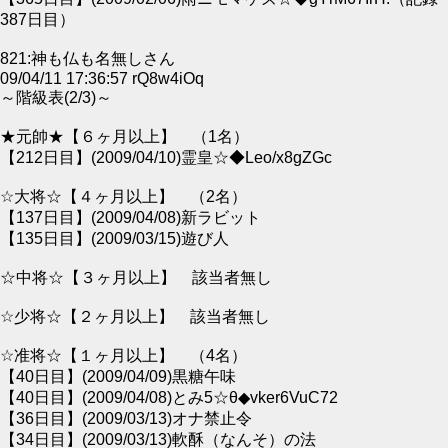
387日目）
821:神も仏も名無しさん
09/04/11 17:36:57 rQ8w4iOq
～階級表(2/3)～
★元帥★【６ヶ月以上】 （1名）
【212日目】(2009/04/10)霊皇☆◆Leo/x8gZGc
☆大将☆【４ヶ月以上】 （2名）
【137日目】(2009/04/08)新ラビット
【135日目】(2009/03/15)遊び人
☆中将☆【３ヶ月以上】 該当者無し
☆少将☆【２ヶ月以上】 該当者無し
☆准将☆【１ヶ月以上】 （4名）
【40日目】(2009/04/09)黒糖午味
【40日目】(2009/04/08)とみ5☆θ◆vker6VuC72
【36日目】(2009/03/13)オナ禁止令
【34日目】(2009/03/13)軟酥（なんそ）の法