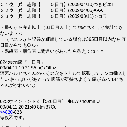
２１位 兵士志願【 ０日目】(2009/04/10)つきピエ
２２位 兵士志願【 ０日目】(2009/04/06)AAA
２３位 兵士志願【 ０日目】(2009/03/11)シコラー
・最初から完走以上（31日目以上）で始めちゃうと集計でき
ないよ＞＜
（他スレから記録が継続している場合は365日目以内なら何
日目からでもOK♪）
・階級表・順位表に間違いがあったら教えてね＾＾
824:曳地康『一日目』
09/04/11 19:21:55 bQxOlIhz
涼宮ハルヒちゃんのへその穴をドリルで拡張してチンコ挿入し
たい おっぱいがあたって腹筋が気持ちよくて痛がるハルヒち
ゃんがかわいいよ
825:ヴィンセント☆【528日目】 ◆LWKnc0mnlU
09/04/11 20:21:40 8tml37Qu
>>820
-823
毎度乙です。