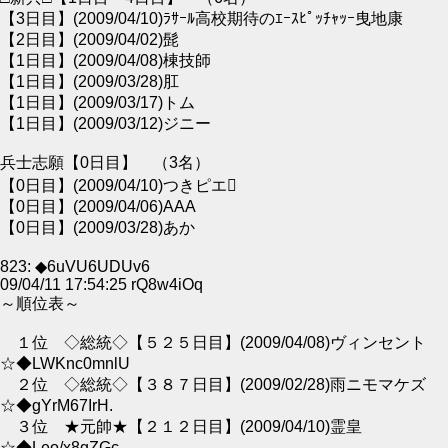
【3日目】(2009/04/10)ﾗｻｰﾙ高校期待のｴｰｽﾋﾟｯﾁｬｯｰ曳地康
【2日目】(2009/04/02)髭
【1日目】(2009/04/08)棟技師
【1日目】(2009/03/28)肛
【1日目】(2009/03/17)トム
【1日目】(2009/03/12)ジニー
兵士志願【0日目】 （3名）
【0日目】(2009/04/10)つきピエ
【0日目】(2009/04/06)AAA
【0日目】(2009/03/28)あか
823: ◆6uVU6UDUv6
09/04/11 17:54:25 rQ8w4iOq
～順位表～
１位 ◇総統◇【５２５日目】(2009/04/08)ヴィンセント
☆◆LWKnc0mnlU
２位 ◇総統◇【３８７日目】(2009/02/28)雨ニモマケズ
☆◆gYrM67IrH.
３位 ★元帥★【２１２日目】(2009/04/10)霊皇
☆◆Leo/x8gZGc