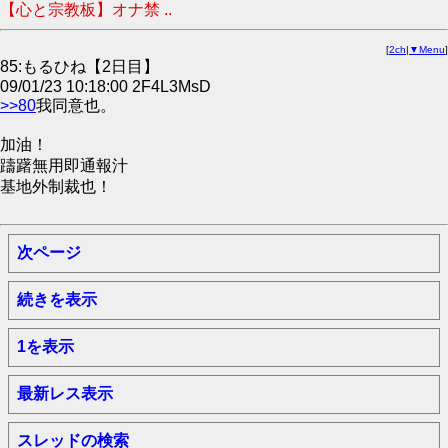
【心と宗教板】オナ禁 ..
[
2ch
|
▼Menu
]
85:もるひね【2日目】
09/01/23 10:18:00 2F4L3MsD
>>80
我同意也。
加油！
躊躇無用即通報汁
基地外制裁也！
次ページ
続きを表示
1を表示
最新レス表示
スレッドの検索