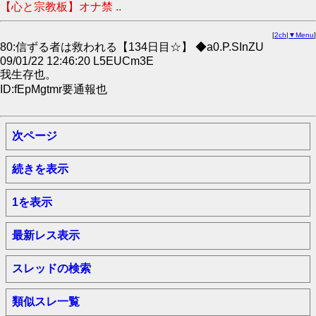
【心と宗教板】オナ禁 ..
[
2ch
|
▼Menu
]
80:信ずる者は救われる【134日目☆】 ◆a0.P.SInZU
09/01/22 12:46:20 L5EUCm3E
我生存也。
ID:fEpMgtmr要通報也
次ページ
続きを表示
1を表示
最新レス表示
スレッドの検索
類似スレ一覧