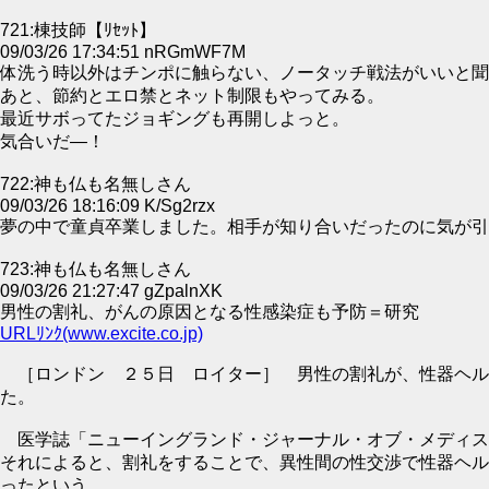
721:棟技師【ﾘｾｯﾄ】
09/03/26 17:34:51 nRGmWF7M
体洗う時以外はチンポに触らない、ノータッチ戦法がいいと聞
あと、節約とエロ禁とネット制限もやってみる。
最近サボってたジョギングも再開しよっと。
気合いだ―！
722:神も仏も名無しさん
09/03/26 18:16:09 K/Sg2rzx
夢の中で童貞卒業しました。相手が知り合いだったのに気が引
723:神も仏も名無しさん
09/03/26 21:27:47 gZpalnXK
男性の割礼、がんの原因となる性感染症も予防＝研究
URLﾘﾝｸ(www.excite.co.jp)
［ロンドン ２５日 ロイター］ 男性の割礼が、性器ヘル
た。
医学誌「ニューイングランド・ジャーナル・オブ・メディス
それによると、割礼をすることで、異性間の性交渉で性器ヘル
ったという。