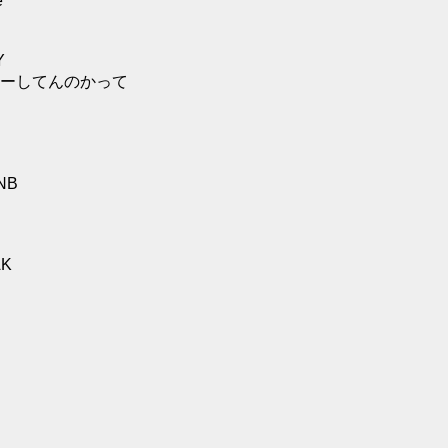
e
Y
ニーしてんのかって
NB
AK