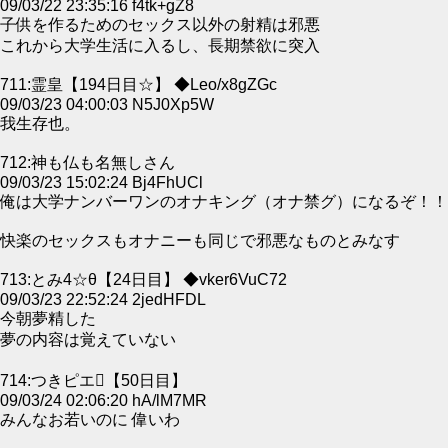
09/03/22 23:35:16 f4tk+gZ8
子供を作るためのセックス以外の射精は邪悪
これから大学生活に入るし、長期禁欲に突入
711:霊皇【194日目☆】 ◆Leo/x8gZGc
09/03/23 04:00:03 N5J0Xp5W
我生存也。
712:神も仏も名無しさん
09/03/23 15:02:24 Bj4FhUCl
俺は大学ナンバーワンのオナキング（オナ禁グ）になるぞ！！
快楽のセックスもオナニーも同じで邪悪なものとみなす
713:とみ4☆θ【24日目】 ◆vker6VuC72
09/03/23 22:52:24 2jedHFDL
今朝夢精した
夢の内容は覚えていない
714:つきピエ【50日目】
09/03/24 02:06:20 hA/lM7MR
みんなお若いのに 偉いわ