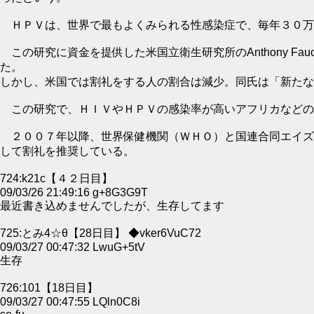
ＨＰＶは、世界で最もよくみられる性感染症で、毎年３０万
この研究に資金を提供した米国立衛生研究所のAnthony 
た。
しかし、米国では割礼をする人の割合は減少。同氏は「新たな
この研究で、ＨＩＶやＨＰＶの感染率が高いアフリカなどの
２００７年以降、世界保健機関（ＷＨＯ）と国連合同エイズ
して割礼を推奨している。
724:k21c【４２日目】
09/03/26 21:49:16 g+8G3G9T
最近書き込めませんでしたが、生存してます
725:とみ4☆θ【28日目】 ◆vker6VuC72
09/03/27 00:47:32 LwuG+5tV
生存
726:101【18日目】
09/03/27 00:47:55 LQln0C8i