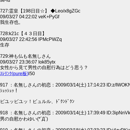
se-fu
727:霊皇【198日目☆】 ◆Leo/x8gZGc
09/03/27 04:22:02 veK+PyGf
我生存也。
728:k21c【４３日目】
09/03/27 22:42:56 lPMcPWZq
生存
729:神も仏も名無しさん
09/03/27 23:36:07 Iok85ytx
女性から見て男性の自慰行為はどう思う？
ｽﾚﾘﾝｸ(pure板)
l50
917 ：名無しさんの初恋：2009/03/14(土) 17:14:23 ID:z/IWOK
ｼｭｯｼｭｯ！
ビユッビユッ！ビュルル、ﾄﾞｸﾝﾄﾞｸﾝ
918 ：名無しさんの初恋：2009/03/14(土) 17:39:49 ID:3ipNnV
男の自慰かわゆい(*´Д`)