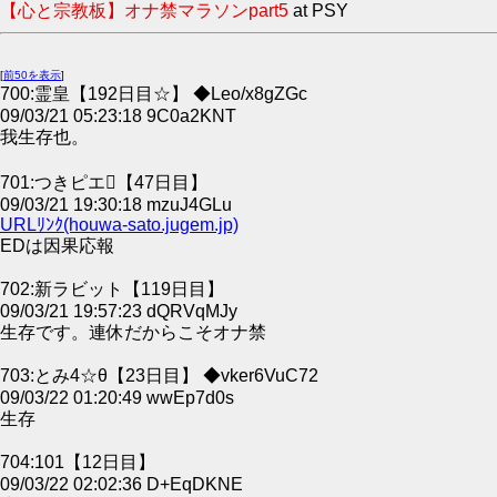
【心と宗教板】オナ禁マラソンpart5
at PSY
[
前50を表示
]
700:霊皇【192日目☆】 ◆Leo/x8gZGc
09/03/21 05:23:18 9C0a2KNT
我生存也。
701:つきピエ【47日目】
09/03/21 19:30:18 mzuJ4GLu
URLﾘﾝｸ(houwa-sato.jugem.jp)
EDは因果応報
702:新ラビット【119日目】
09/03/21 19:57:23 dQRVqMJy
生存です。連休だからこそオナ禁
703:とみ4☆θ【23日目】 ◆vker6VuC72
09/03/22 01:20:49 wwEp7d0s
生存
704:101【12日目】
09/03/22 02:02:36 D+EqDKNE