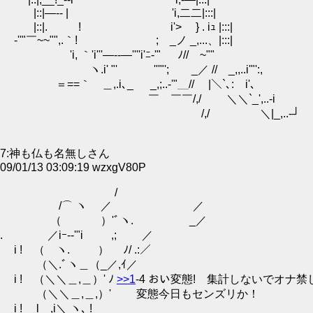
|::|―-- | 'i,二二|:::|
|::|. ! i'> } . iｭ |:::|
-''"￣~~"",.｀! ; _ノ _,...、|:::|
'i, ｀'i'''―--―''''i'ﾆ-'" ﾉ//￣~""
ヽ.i' "' '''"'; _／ // _,,..i'"':,
＝==｀ゝ＿,.i､_ _,;..-'"＿// |＼`､: i'､
￣ ￣￣/,/ ＼＼`_',..-i
/,/ ＼|_,..-┘
7:神も仏も名無しさん
09/01/13 03:09:19 wzxgV80P
/
/⌒ ヽ ／ ／
（ ）'ﾞヽ. _／
. ／iｰ-‐'"i ,; ／
i ! （ ヽ. ） ﾉ/ .:／
（＼.ﾞヽ＿（_／,ｲ／
i ! （＼＼＿,＿）' ﾉ
>>1
-4 おい変態! 集計しないでオナ
（＼＼＿,＿,）' 変態今日もセンズリか！
i ! l ,i＼ ヽ､ !