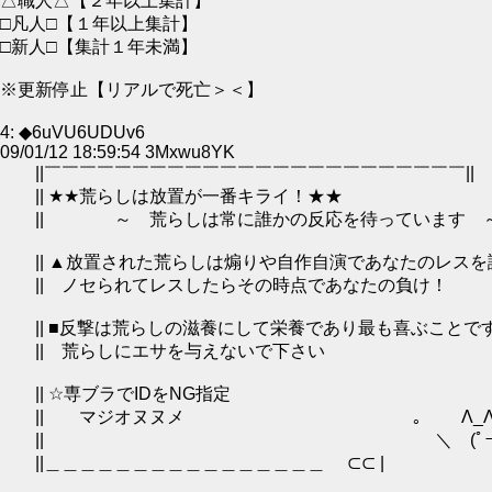
△職人△【２年以上集計】
□凡人□【１年以上集計】
□新人□【集計１年未満】
※更新停止【リアルで死亡＞＜】
4: ◆6uVU6UDUv6
09/01/12 18:59:54 3Mxwu8YK
||￣￣￣￣￣￣￣￣￣￣￣￣￣￣￣￣￣￣￣￣￣￣￣￣||
|| ★★荒らしは放置が一番キライ！★★
|| ～ 荒らしは常に誰かの反応を待っています 
|| ▲放置された荒らしは煽りや自作自演であなたのレスを
|| ノセられてレスしたらその時点であなたの負け！
|| ■反撃は荒らしの滋養にして栄養であり最も喜ぶことで
|| 荒らしにエサを与えないで下さい
|| ☆専ブラでIDをNG指定
|| マジオヌヌメ ｡ Λ_
|| ＼ (ﾟーﾟ*) ｷ
||＿＿＿＿＿＿＿＿＿＿＿＿＿＿＿＿ ⊂⊂ |