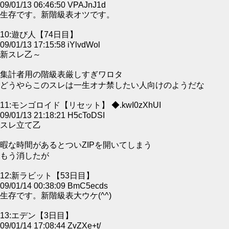
09/01/13 06:46:50 VPAJnJ1d
生存です。新階級表オツです。
10:遊び人【74日目】
09/01/13 17:15:58 iYlvdWol
新スレ乙～
集計者用の階級表厳しすぎワロタ
どうやらこのスレは一生オナ禁したい人向けのようだな
11:モンゴロイド【リセット】 ◆.kwI0zXhUI
09/01/13 21:18:21 H5cToDSI
スレ立て乙
暇な時間があるとついZIPを開いてしまう
もう消したが
12:新ラビット【53日目】
09/01/14 00:38:09 BmC5ecds
生存です。新階級表大ウケ(^^)
13:エデン【3日目】
09/01/14 17:08:44 ZvZXe+t/