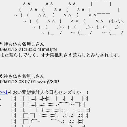
∧ ∧ ∧ ∧ ∧ ∧ |￣￣￣￣|
( ∧ ∧ ( ∧ ∧ ( ∧ ∧ | |
～（＿( ∧ ∧ __( ∧ ∧__( ∧ ∧￣￣￣
～（＿( ∧ ∧＿( ∧ ∧＿( ∧ ∧ は～い、
～（＿( ,,)～（＿( ,,)～（＿( ,,)
～（＿__ﾉ ～（＿__ﾉ ～（＿__ﾉ
5:神も仏も名無しさん
09/01/12 21:18:50 4BmiUjtN
また荒らしでなく、オナ禁批判さえ荒らしとみなされます。
6:神も仏も名無しさん
09/01/13 03:07:01 wzxgV80P
>>1
-4 おい変態集計人今日もセンズリか！！
. |::| | |＿|,,,,,|.....|--|::| | .| .| |:::|
. |::| | |＿|,,,,,|.....,;;;;;;;;;;;､‐''''''''""~~￣|:::|
|::| | |. | | {;;;;;;;;;;;;;;}.: . .: . : .. .: |:::|
|::| | |￣|￣| '::;;;;;;;;;::' . . :. . .: .: :|:::|
|::| | |￣|,r''''"~ ""''ヽ. : .: .: ..|:::|
|::|,__!_--i' 'i,-―|:::|