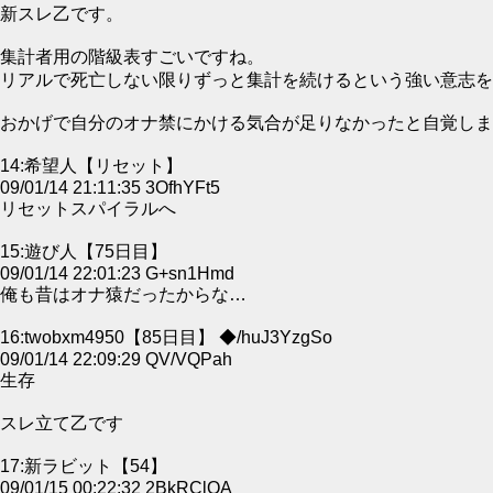
新スレ乙です。
集計者用の階級表すごいですね。
リアルで死亡しない限りずっと集計を続けるという強い意志を
おかげで自分のオナ禁にかける気合が足りなかったと自覚しま
14:希望人【リセット】
09/01/14 21:11:35 3OfhYFt5
リセットスパイラルへ
15:遊び人【75日目】
09/01/14 22:01:23 G+sn1Hmd
俺も昔はオナ猿だったからな…
16:twobxm4950【85日目】 ◆/huJ3YzgSo
09/01/14 22:09:29 QV/VQPah
生存
スレ立て乙です
17:新ラビット【54】
09/01/15 00:22:32 2BkRClQA