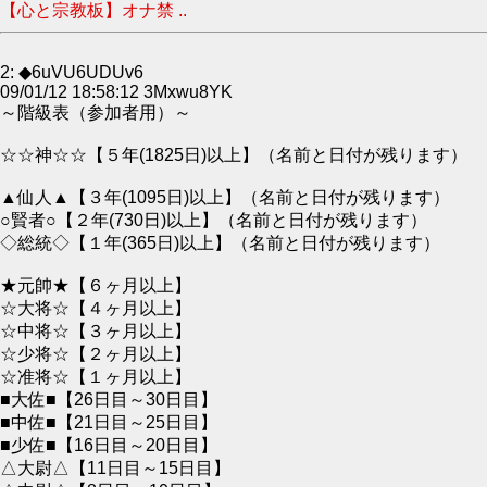
【心と宗教板】オナ禁 ..
2: ◆6uVU6UDUv6
09/01/12 18:58:12 3Mxwu8YK
～階級表（参加者用）～
☆☆神☆☆【５年(1825日)以上】（名前と日付が残ります）
▲仙人▲【３年(1095日)以上】（名前と日付が残ります）
○賢者○【２年(730日)以上】（名前と日付が残ります）
◇総統◇【１年(365日)以上】（名前と日付が残ります）
★元帥★【６ヶ月以上】
☆大将☆【４ヶ月以上】
☆中将☆【３ヶ月以上】
☆少将☆【２ヶ月以上】
☆准将☆【１ヶ月以上】
■大佐■【26日目～30日目】
■中佐■【21日目～25日目】
■少佐■【16日目～20日目】
△大尉△【11日目～15日目】