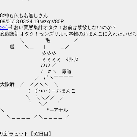
8:神も仏も名無しさん
09/01/13 03:24:19 wzxgV80P
>>1
-4 おい変態集計オタク！お前は禁欲しないのか？
変態集計オタク！センズリより本物のおまんこに入れたいだ
＼ 毛 ／
腿 ＼＿ | ＿／
彡彡彡
ミミミミ ｸﾘﾄﾘｽ
ﾐﾐﾐﾐ ／￣￣￣￣
ﾉ σ ヽ 尿道
／ / ﾟヽ￣￣￣￣
大陰唇 ／ ／／＼＼ ＼
￣￣￣￣ （ (´･ω･`) ─ おまんこ
＼ ＼＼／／ ／
` ＼／ '
＼ ＊─アナル
＼＿＿＿＿_／＼＿＿＿＿_／
9:新ラビット【52日目】