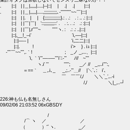
. |::| | |＿|,,,,,|.....|--|::| | .| .| |:::|
. |::| | |＿|,,,,,|.....,;;;;;;;;;;;､‐''''''''""~~￣|:::|
|::| | |. | | {;;;;;;;;;;;;;;}.: . .: . : .. .: |:::|
|::| | |￣|￣| '::;;;;;;;;;::' . . :. . .: .: :|:::|
|::| | |￣|,r''''"~ ""''ヽ. : .: .: ..|:::|
|::|,__!_--i' 'i,-―|:::|
|::|―-- | 'i,二二|:::|
|::|. ! i'> } . iｭ |:::|
-''"￣~~"",.｀! ; _ノ _,...、|:::|
'i, ｀'i'''―--―''''i'ﾆ-'" ﾉ//￣~""
ヽ.i' "' '''"'; _／ // _,,..i'"':,
＝==｀ゝ＿,.i､_ _,;..-'"＿// |＼`､: i'､
￣ ￣￣/,/ ＼＼`_',..-i
/,/ ＼|_,..-┘
226:神も仏も名無しさん
09/02/06 21:03:52 06xGBSDY
/
/⌒ ヽ ／ ／
（ ）'ﾞヽ. _／