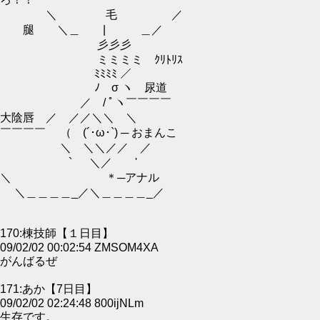
＼ 毛 ／
腿 ＼＿ | ＿／
彡彡彡
ミミミミ ｸﾘﾄﾘｽ
ﾐﾐﾐﾐ ／￣￣￣￣
ﾉ σ ヽ 尿道
／ / ﾟヽ￣￣￣￣
大陰唇 ／ ／／＼＼ ＼
￣￣￣￣ （ (´･ω･`) ─ おまんこ
＼ ＼＼／／ ／
` ＼／ '
＼ ＊─アナル
＼＿＿＿＿_／＼＿＿＿＿_／
170:棟技師【１日目】
09/02/02 00:02:54 ZMSOM4XA
がんばるぜ
171:あか【7日目】
09/02/02 02:24:48 800ijNLm
生存です。