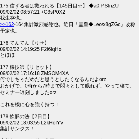
175:信ずる者は救われる【145日目☆】 ◆a0.P.SInZU
09/02/02 08:57:21 +G3sP0X2
我生存也。
>>162
-164集計激烈感謝也。近日「霊皇◆Leo/x8gZGc」改称
予定也。
176:てんてん【りせ】
09/02/02 14:19:25 F2l6lqHo
とほほ
177:棟技師【リセット】
09/02/02 17:16:18 ZMSOM4XA
何でしちゃだめだと思うとしたくなるんだよorz
おかげで、0時から7時まで悶々として眠れず、やって寝て、
セミナー遅刻しましたorz
これを機に心を強く持つ！
178:軟酥の法【2日目】
09/02/02 18:03:55 L2kHolYV
集計サンクス！