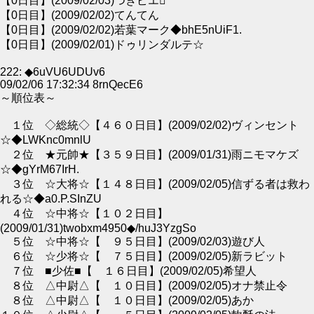
【0日目】(2009/02/03)つきピエ
【0日目】(2009/02/02)てんてん
【0日目】(2009/02/02)若葉マーク◆bhE5nUiF1.
【0日目】(2009/02/01)ドゥリンダルテ☆
222: ◆6uVU6UDUv6
09/02/06 17:32:34 8rnQecE6
～順位表～
１位 ◇総統◇【４６０日目】(2009/02/02)ヴィンセント
☆◆LWKnc0mnlU
２位 ★元帥★【３５９日目】(2009/01/31)雨ニモマケズ
☆◆gYrM67IrH.
３位 ☆大将☆【１４８日目】(2009/02/05)信ずる者は救わ
れる☆◆a0.P.SInZU
４位 ☆中将☆【１０２日目】
(2009/01/31)twobxm4950◆/huJ3YzgSo
５位 ☆中将☆【 ９５日目】(2009/02/03)遊び人
６位 ☆少将☆【 ７５日目】(2009/02/05)新ラビット
７位 ■少佐■【 １６日目】(2009/02/05)希望人
８位 △中尉△【 １０日目】(2009/02/05)オナ禁止令
８位 △中尉△【 １０日目】(2009/02/05)あか