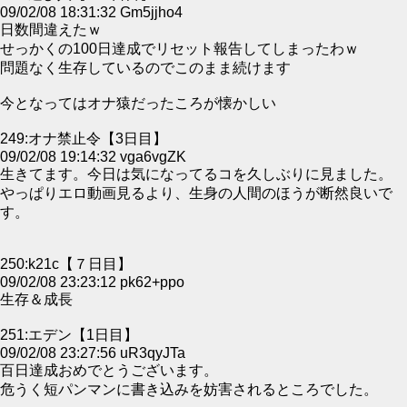
09/02/08 18:31:32 Gm5jjho4
日数間違えたｗ
せっかくの100日達成でリセット報告してしまったわｗ
問題なく生存しているのでこのまま続けます
今となってはオナ猿だったころが懐かしい
249:オナ禁止令【3日目】
09/02/08 19:14:32 vga6vgZK
生きてます。今日は気になってるコを久しぶりに見ました。
やっぱりエロ動画見るより、生身の人間のほうが断然良いで
す。
250:k21c【７日目】
09/02/08 23:23:12 pk62+ppo
生存＆成長
251:エデン【1日目】
09/02/08 23:27:56 uR3qyJTa
百日達成おめでとうございます。
危うく短パンマンに書き込みを妨害されるところでした。