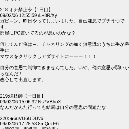
218:オナ禁止令【1日目】
09/02/06 12:55:59 /L+8R/Xy
ガビ～ン、昨日やってしまいました。自己嫌悪でプチうつで
す。
部屋にPC置いてるのが悪いのかな？
何してんだ俺は～、チャネリングの如く無意識のうちに手が勝
手に
マウスをクリックしアダサイトにーーー！！！
自分の意思で制御できませんでした。いや、俺の意思が弱いか
らなんだ！
改心して出直します。
219:棟技師【一日目】
09/02/06 15:06:32 Ns7VBhoX
なんだかんだ行っても結局は自分の意思の問題だな
220: ◆6uVU6UDUv6
09/02/06 17:28:53 8rnQecE6