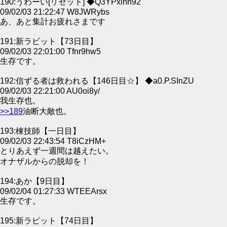
190:うわーい[リセット] ◆Q3YPxlhh92
09/02/03 21:22:47 W8JWRybs
あ、あと集計お疲れさまです
191:新ラビット【73日目】
09/02/03 22:01:00 Tfnr9hw5
生存です。
192:信ずる者は救われる【146日目☆】 ◆a0.P.SInZU
09/02/03 22:21:00 AU0oi8y/
我生存也。
>>189
油断大敵也。
193:棟技師【一日目】
09/02/03 22:43:54 T8iCzHM+
とりあえず一週間は越えたい。
オナザルからの脱却を！
194:あか【9日目】
09/02/04 01:27:33 WTEEArsx
生存です。
195:新ラビット【74日目】