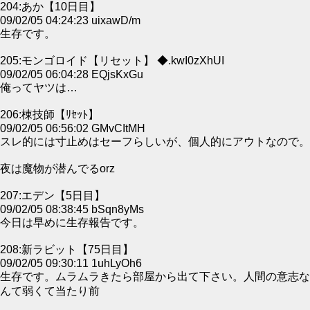
204:あか【10日目】
09/02/05 04:24:23 uixawD/m
生存です。
205:モンゴロイド【リセット】 ◆.kwI0zXhUI
09/02/05 06:04:28 EQjsKxGu
俺ってヤツは…
206:棟技師【ﾘｾｯﾄ】
09/02/05 06:56:02 GMvCItMH
スレ的には寸止めはセーフらしいが、個人的にアウトなので。
夜は魔物が潜んでるorz
207:エデン【5日目】
09/02/05 08:38:45 bSqn8yMs
今日は早めに生存報告です。
208:新ラビット【75日目】
09/02/05 09:30:11 1uhLyOh6
生存です。ムラムラきたら部屋から出て下さい。人間の意志な
んて弱くて当たり前