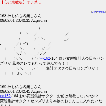
【心と宗教板】オナ禁 ..
[
2ch
|
▼Menu
]
168:神も仏も名無しさん
09/02/01 23:40:35 Acgivcnn
/
/⌒ ヽ ／ ／
（ ）'ﾞヽ. _／
. ／iｰ-‐'"i ,; ／
i ! （ ヽ. ） ﾉ/ .:／
（＼.ﾞヽ＿（_／,ｲ／
i ! （＼＼＿,＿）' ﾉ
>>162
-164 おい変態集計人今日もセン
ズリか 風俗スレでも行って遊んでろ！！
（＼＼＿,＿,）' 集計オタク今日もセンズリか！
i ! l ,i＼ ヽ､ !
169:神も仏も名無しさん
09/02/01 23:42:45 Acgivcnn
>>162
-164 おい変態集計オタク！お前は禁欲しないのか？
変態集計オタク！センズリより本物のおまんこに入れたいだ
ろ！！