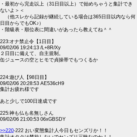
・最初から完走以上（31日目以上）で始めちゃうと集計でき
ないよ＞＜
（他スレから記録が継続している場合は365日目以内なら何
日目からでもOK♪）
・階級表・順位表に間違いがあったら教えてね＾＾
223:オナ禁止令【1日目】
09/02/06 19:24:13 /L+8R/Xy
２日目に備えて、自主規制。
缶ジュースの空とヒモで貞操帯でもつくるか
224:遊び人【98日目】
09/02/06 20:28:53 AE536cH9
集計お疲れ様です
あと少しで100日達成です
225:神も仏も名無しさん
09/02/06 21:00:53 06xGBSDY
>>220
-222 おい変態集計人今日もセンズリか！！
集計オタクは禁欲しないでセンズリ三昧なのか！！