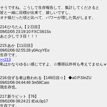
そうですね。こうして生存報告して、集計してくださると
皆と一緒に目標が出来て、嬉しいですし、
オナ猿だった頃と比べて、パワーが増した気がします。
214:ひろたん【２日目】
09/02/05 23:19:10 FXCS61Ss
あと少しで３目！！！
215:あか【11日目】
09/02/06 02:55:28 y0AcyYEo
生存です。
>>213
私はかなりゆるい感じですよ、☆獲得以外何も考えてませんｗ
216:信ずる者は救われる【149日目☆】 ◆a0.P.SInZU
09/02/06 04:44:49 3m58Caio
我生存也。
217:新ラビット【76】
09/02/06 08:24:21 tEoL0p17
生存です。