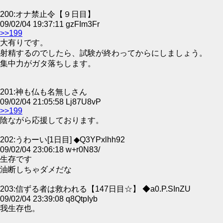
200:オナ禁止令【９日目】
09/02/04 19:37:11 gzFIm3Fr
>>199
大有りです。
射精するのでしたら、試験が終わってからにしましょう。
集中力がガタ落ちします。
201:神も仏も名無しさん
09/02/04 21:05:58 Lj87U8vP
>>199
陰ながら応援しております。
202:うわーい[1日目] ◆Q3YPxlhh92
09/02/04 23:06:18 w+r0N83/
生存です
油断しちゃダメだな
203:信ずる者は救われる【147日目☆】 ◆a0.P.SInZU
09/02/04 23:39:08 q8QtpIyb
我生存也。