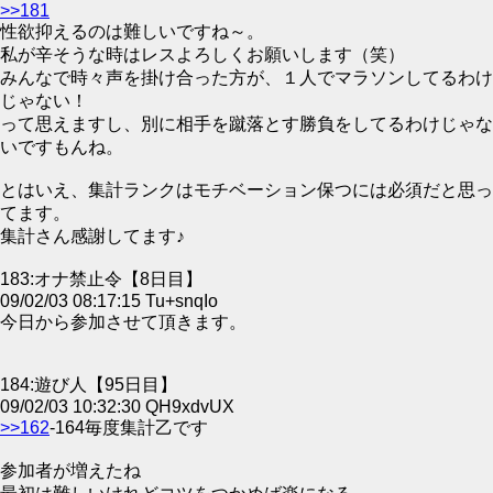
>>181
性欲抑えるのは難しいですね～。
私が辛そうな時はレスよろしくお願いします（笑）
みんなで時々声を掛け合った方が、１人でマラソンしてるわけ
じゃない！
って思えますし、別に相手を蹴落とす勝負をしてるわけじゃな
いですもんね。
とはいえ、集計ランクはモチベーション保つには必須だと思っ
てます。
集計さん感謝してます♪
183:オナ禁止令【8日目】
09/02/03 08:17:15 Tu+snqIo
今日から参加させて頂きます。
184:遊び人【95日目】
09/02/03 10:32:30 QH9xdvUX
>>162
-164毎度集計乙です
参加者が増えたね