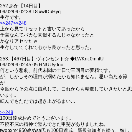
252:あか【14日目】
09/02/09 02:38:18 xwfDuHyq
生存です。
>>247
>>248
上から見てリセットと書いてあったから
予言なんてバカな真似するんじゃなかったと
かなりアセッたｗ
生存しててくれて心から良かったと思った。
253:【467日目】ヴィンセント☆ ◆LWKnc0mnlU
09/02/09 02:45:05 RNUUy0no
何という悲劇、前代未聞の十日で三回目の夢精です。
が、しかしその理由が掴めたかも知れません。思い当たる節
が…
今度からその点に留意して、これからも精進していきたいと思
います。
転んでもただでは起き上がるまい…
>>248
100日達成おめでとうございます。
不撓不屈の精神で臨んできた甲斐がありましたね。
twobxm4950改めsa氏も100日達成、新規参加者も続々、嬉し