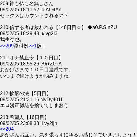
209:神も仏も名無しさん
09/02/05 18:11:52 IoIAO4An
セックスはカウントされるの？
210:信ずる者は救われる【148日目☆】 ◆a0.P.SInZU
09/02/05 18:29:48 u/lvg2I3
我生存也。
>>209
添付例
>>1
嫁！
211:オナ禁止令【１０日目】
09/02/05 18:55:26 e9i+Z0+A
おかげさまで１０日目達成です。
いつまで続けようか悩みますね。
212:軟酥の法【5日目】
09/02/05 21:31:16 NvDy401L
エロ漫画雑誌を捨ててしまおう
213:希望人【16日目】
09/02/05 23:08:33 iLvy2Ijn
>>204
あかさんお互い、気を張らずにゆるい感じ？でいきましょう！