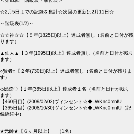
＜第92回 階級表・順位表＞
☆2月5日までの記録を集計☆次回の更新は2月11日☆
～階級表(1/2)～
☆☆神☆☆【５年(1825日)以上】達成者無し（名前と日付が残
ります）
▲仙人▲【３年(1095日)以上】達成者無し（名前と日付が残り
ます）
○賢者○【２年(730日)以上】達成者無し（名前と日付が残りま
す）
◇総統◇【１年(365日)以上】達成者１名（名前と日付が残り
ます）
【460日目】(2009/02/02)ヴィンセント☆◆LWKnc0mnlU
【365日目】(2008/10/30)ヴィンセント☆◆LWKnc0mnlU（記
録継続中）
★元帥★【６ヶ月以上】 （1名）