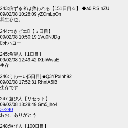
243:信ずる者は救われる【151日目☆】 ◆a0.P.SInZU
09/02/08 10:28:09 yZOmLpOn
我生存也。
244:つきピエ【５日目】
09/02/08 10:50:19 1Vu0NJDg
オハヨー
245:希望人【1日目】
09/02/08 12:49:42 fXblWwaE
生存
246:うわーい[5日目] ◆Q3YPxlhh92
09/02/08 17:52:31 RhniA5IB
生存です
247:遊び人【リセット】
09/02/08 18:28:49 Gm5jjho4
>>240
おお、ありがとう
248:遊び人【100日目】