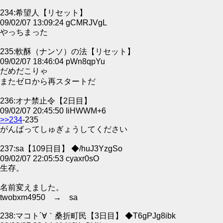
234:希望人【リセット】
09/02/07 13:09:24 gCMRJVgL
やっちまった
235:軟酥（ナンソ）の法【リセット】
09/02/07 18:46:04 pWn8qpYu
だめだこりゃ
またゼロから再スタートだ
236:オナ禁止令【2日目】
09/02/07 20:45:50 IiHWWM+6
>>234
-235
がんばってしゅぎょうしてください
237:sa【109日目】 ◆/huJ3YzgSo
09/02/07 22:05:53 cyaxr0sO
生存。
名前変えました。
twobxm4950 → sa
238:マコト´∀｀桑折町民【3日目】 ◆T6gPJg8ibk