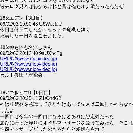
最初は難しいけれどコツをつかめば楽になる
過去ログ見ればわかるけれど昔は俺もオナ猿だったんだぜ
185:エデン【3日目】
09/02/03 19:50:48 U6WcctdU
今日は休日でしたがリセットの危機も無く
充実した一日を過ごせました。
186:神も仏も名無しさん
09/02/03 20:12:40 9aUXn4Tg
URLﾘﾝｸ(www.nicovideo.jp)
URLﾘﾝｸ(www.nicovideo.jp)
URLﾘﾝｸ(www.nicovideo.jp)
カルト教団「親鸞会」
187:つきピエ【0日目】
09/02/03 20:25:11 Z1/OndG2
やはり禁欲を意識してきただけあって先月は二回しかやらなか
ったよ
一回目は今年の一回目になるけどあれは想定外だった
遊びに行った帰りにオイルマッサージを受けてみたら、そこは
性感マッサージだったのかやたらと愛撫をされて