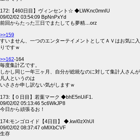
172:【460日目】ヴィンセント☆ ◆LWKnc0mnlU
09/02/02 03:54:09 BpNnPxYd
前回からたった三日でまたしても夢精…orz
>>159
すいません、一つのエンターテイメントとしてＡＶはお気に入
りですｗ
>>162
-164
毎度集計乙です。
しかし同じ一年三ヶ月、自分が総統なのに対して集計人さんが
凡人というのは
いささか申し訳ない気がしますｗ
173:【０日目】若葉マーク ◆bhE5nUiF1.
09/02/02 05:13:46 5c6WkJP8
今日から頑張るお！
174:モンゴロイド【4日目】 ◆.kwI0zXhUI
09/02/02 08:37:47 oMIXbCVF
生存