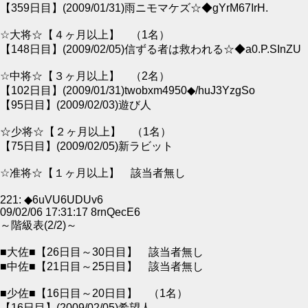
【359日目】(2009/01/31)雨ニモマケズ☆◆gYrM67IrH.
☆大将☆【４ヶ月以上】 （1名）
【148日目】(2009/02/05)信ずる者は救われる☆◆a0.P.SInZU
☆中将☆【３ヶ月以上】 （2名）
【102日目】(2009/01/31)twobxm4950◆/huJ3YzgSo
【95日目】(2009/02/03)遊び人
☆少将☆【２ヶ月以上】 （1名）
【75日目】(2009/02/05)新ラビット
☆准将☆【１ヶ月以上】 該当者無し
221: ◆6uVU6UDUv6
09/02/06 17:31:17 8rnQecE6
～階級表(2/2)～
■大佐■【26日目～30日目】 該当者無し
■中佐■【21日目～25日目】 該当者無し
■少佐■【16日目～20日目】 （1名）
【16日目】(2009/02/05)希望人