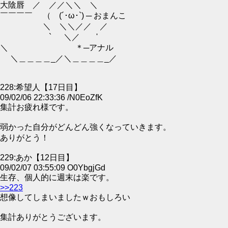
大陰唇 ／ ／／＼＼ ＼
￣￣￣￣ （ (´･ω･`) ─ おまんこ
＼ ＼＼／／ ／
` ＼／ '
＼ ＊─アナル
＼＿＿＿＿_／＼＿＿＿＿_／
228:希望人【17日目】
09/02/06 22:33:36 /N0EoZfK
集計お疲れ様です。
弱かった自分がどんどん強くなっていきます。
ありがとう！
229:あか【12日目】
09/02/07 03:55:09 O0YbgjGd
生存、個人的に週末は楽です。
>>223
想像してしまいましたｗおもしろい
集計ありがとうございます。