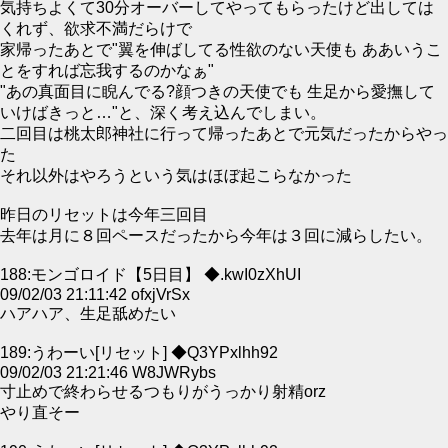
気持ちよくて30分オーバーしてやってもらったけど出しては
くれず、欲求不満だらけで
家帰ったあとで"翼を伸ばしてる性欲のない天使も ああいうこ
とをすれば忘我するのかなぁ"
"あの真面目に睨んでる?顔つきの天使でも 生足から愛撫して
いけばきっと…"と、深く考え込んでしまい。
二回目は桃太郎神社に行って帰ったあとで元気だったからやっ
た
それ以外はやろうという気はほぼ起こらなかった
昨日のリセットは今年三回目
去年は月に８回ペースだったから今年は３回に減らしたい。
188:モンゴロイド【5日目】 ◆.kwI0zXhUI
09/02/03 21:11:42 ofxjVrSx
ハアハア、生足舐めたい
189:うわーい[リセット] ◆Q3YPxlhh92
09/02/03 21:21:46 W8JWRybs
寸止めで終わらせるつもりがうっかり射精orz
やり直そー