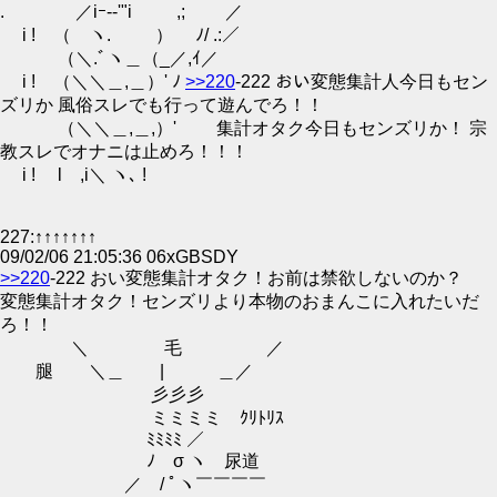
. ／iｰ-‐'"i ,; ／
i ! （ ヽ. ） ﾉ/ .:／
（＼.ﾞヽ＿（_／,ｲ／
i ! （＼＼＿,＿）' ﾉ
>>220
-222 おい変態集計人今日もセン
ズリか 風俗スレでも行って遊んでろ！！
（＼＼＿,＿,）' 集計オタク今日もセンズリか！ 宗
教スレでオナニは止めろ！！！
i ! l ,i＼ ヽ､ !
227:↑↑↑↑↑↑↑
09/02/06 21:05:36 06xGBSDY
>>220
-222 おい変態集計オタク！お前は禁欲しないのか？
変態集計オタク！センズリより本物のおまんこに入れたいだ
ろ！！
＼ 毛 ／
腿 ＼＿ | ＿／
彡彡彡
ミミミミ ｸﾘﾄﾘｽ
ﾐﾐﾐﾐ ／￣￣￣￣
ﾉ σ ヽ 尿道
／ / ﾟヽ￣￣￣￣