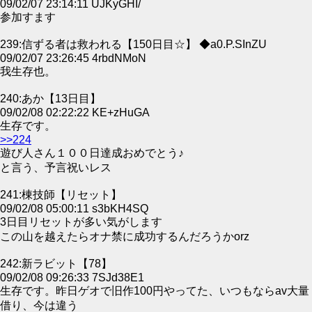
09/02/07 23:14:11 UJKyGHI/
参加すます
239:信ずる者は救われる【150日目☆】 ◆a0.P.SInZU
09/02/07 23:26:45 4rbdNMoN
我生存也。
240:あか【13日目】
09/02/08 02:22:22 KE+zHuGA
生存です。
>>224
遊び人さん１００日達成おめでとう♪
と言う、予言祝いレス
241:棟技師【リセット】
09/02/08 05:00:11 s3bKH4SQ
3日目リセットが多い気がします
この山を越えたらオナ禁に成功するんだろうかorz
242:新ラビット【78】
09/02/08 09:26:33 7SJd38E1
生存です。昨日ゲオで旧作100円やってた、いつもならav大量
借り、今は違う