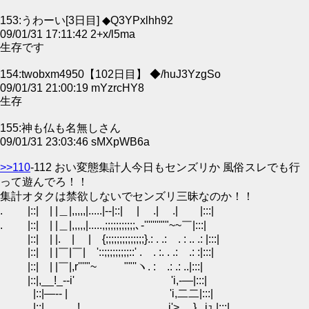
153:うわーい[3日目] ◆Q3YPxlhh92
09/01/31 17:11:42 2+x/l5ma
生存です
154:twobxm4950【102日目】 ◆/huJ3YzgSo
09/01/31 21:00:19 mYzrcHY8
生存
155:神も仏も名無しさん
09/01/31 23:03:46 sMXpWB6a
>>110
-112 おい変態集計人今日もセンズリか 風俗スレでも行
って遊んでろ！！
集計オタクは禁欲しないでセンズリ三昧なのか！！
. |::| | |＿|,,,,,|.....|--|::| | .| .| |:::|
. |::| | |＿|,,,,,|.....,;;;;;;;;;;;､‐''''''''""~~￣|:::|
|::| | |. | | {;;;;;;;;;;;;;;}.: . .: . : .. .: |:::|
|::| | |￣|￣| '::;;;;;;;;;::' . . :. . .: .: :|:::|
|::| | |￣|,r''''"~ ""''ヽ. : .: .: ..|:::|
|::|,__!_--i' 'i,-―|:::|
|::|―-- | 'i,二二|:::|
|::|. ! i'> } . iｭ |:::|