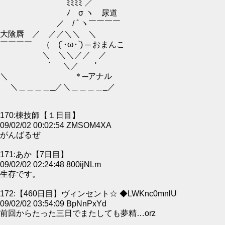
ﾐﾐﾐﾐ ／￣￣￣￣
ﾉ σ ヽ 尿道
／ / ﾟヽ￣￣￣￣
大陰唇 ／ ／／＼＼ ＼
￣￣￣￣ （ (´･ω･`) ─ おまんこ
＼ ＼＼／／ ／
` ＼／ '
＼ ＊─アナル
＼＿＿＿＿_／＼＿＿＿＿_／
170:棟技師【１日目】
09/02/02 00:02:54 ZMSOM4XA
がんばるぜ
171:あか【7日目】
09/02/02 02:24:48 800ijNLm
生存です。
172:【460日目】ヴィンセント☆ ◆LWKnc0mnlU
09/02/02 03:54:09 BpNnPxYd
前回からたった三日でまたしても夢精…orz