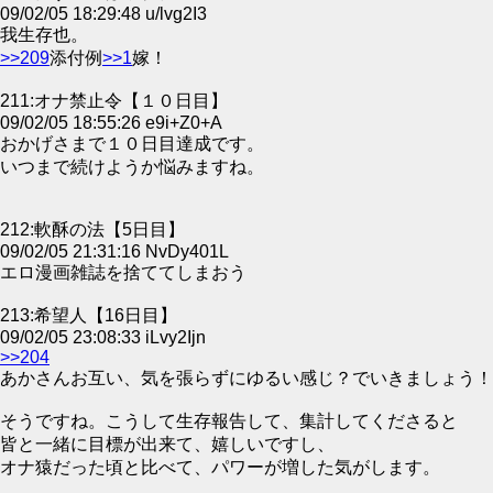
09/02/05 18:29:48 u/lvg2I3
我生存也。
>>209
添付例
>>1
嫁！
211:オナ禁止令【１０日目】
09/02/05 18:55:26 e9i+Z0+A
おかげさまで１０日目達成です。
いつまで続けようか悩みますね。
212:軟酥の法【5日目】
09/02/05 21:31:16 NvDy401L
エロ漫画雑誌を捨ててしまおう
213:希望人【16日目】
09/02/05 23:08:33 iLvy2Ijn
>>204
あかさんお互い、気を張らずにゆるい感じ？でいきましょう！
そうですね。こうして生存報告して、集計してくださると
皆と一緒に目標が出来て、嬉しいですし、
オナ猿だった頃と比べて、パワーが増した気がします。