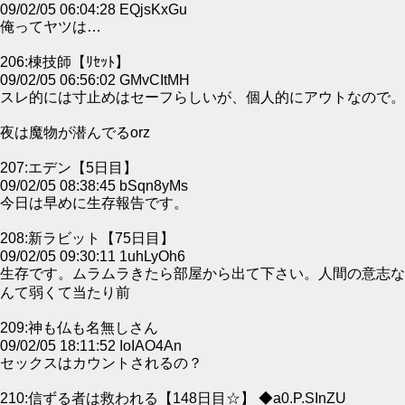
09/02/05 06:04:28 EQjsKxGu
俺ってヤツは…
206:棟技師【ﾘｾｯﾄ】
09/02/05 06:56:02 GMvCItMH
スレ的には寸止めはセーフらしいが、個人的にアウトなので。
夜は魔物が潜んでるorz
207:エデン【5日目】
09/02/05 08:38:45 bSqn8yMs
今日は早めに生存報告です。
208:新ラビット【75日目】
09/02/05 09:30:11 1uhLyOh6
生存です。ムラムラきたら部屋から出て下さい。人間の意志な
んて弱くて当たり前
209:神も仏も名無しさん
09/02/05 18:11:52 IoIAO4An
セックスはカウントされるの？
210:信ずる者は救われる【148日目☆】 ◆a0.P.SInZU