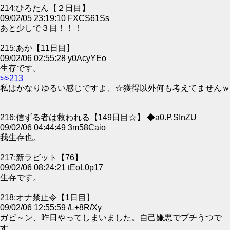
214:ひろたん【２日目】
09/02/05 23:19:10 FXCS61Ss
あと少しで３目！！！
215:あか【11日目】
09/02/06 02:55:28 y0AcyYEo
生存です。
>>213
私はかなりゆるい感じですよ、☆獲得以外何も考えてませんｗ
216:信ずる者は救われる【149日目☆】 ◆a0.P.SInZU
09/02/06 04:44:49 3m58Caio
我生存也。
217:新ラビット【76】
09/02/06 08:24:21 tEoL0p17
生存です。
218:オナ禁止令【1日目】
09/02/06 12:55:59 /L+8R/Xy
ガビ～ン、昨日やってしまいました。自己嫌悪でプチうつで
す。