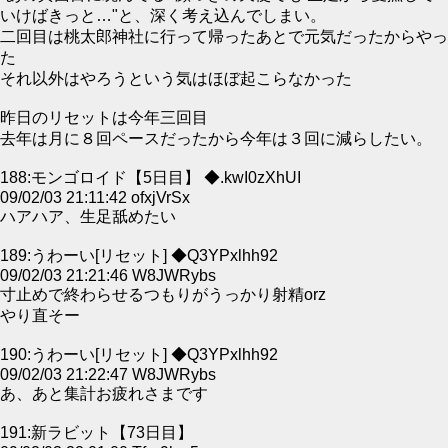
いけばきっと…"と、深く考え込んでしまい。
二回目は桃太郎神社に行って帰ったあとで元気だったからやっ
た
それ以外はやろうという気はほぼ起こらなかった
昨日のリセットは今年三回目
去年は月に８回ペースだったから今年は３回に減らしたい。
188:モンゴロイド【5日目】 ◆.kwI0zXhUI
09/02/03 21:11:42 ofxjVrSx
ハアハア、生足舐めたい
189:うわーい[リセット] ◆Q3YPxlhh92
09/02/03 21:21:46 W8JWRybs
寸止めで終わらせるつもりがうっかり射精orz
やり直そー
190:うわーい[リセット] ◆Q3YPxlhh92
09/02/03 21:22:47 W8JWRybs
あ、あと集計お疲れさまです
191:新ラビット【73日目】