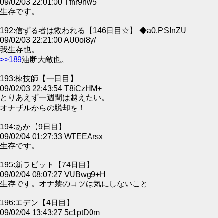
09/02/03 22:01:00 Tfnr9hw5
生存です。
192:信ずる者は救われる【146日目☆】 ◆a0.P.SInZU
09/02/03 22:21:00 AU0oi8y/
我生存也。
>>189
油断大敵也。
193:棟技師【一日目】
09/02/03 22:43:54 T8iCzHM+
とりあえず一週間は越えたい。
オナザルからの脱却を！
194:あか【9日目】
09/02/04 01:27:33 WTEEArsx
生存です。
195:新ラビット【74日目】
09/02/04 08:07:27 VUBwg9+H
生存です。オナ禁のコツは気にしないこと
196:エデン【4日目】
09/02/04 13:43:27 5c1ptD0m