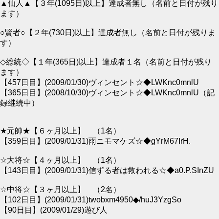
▲仙人▲【３年(1095日)以上】達成者無し（名前と日付が残り
ます）
○賢者○【２年(730日)以上】達成者無し（名前と日付が残りま
す）
◇総統◇【１年(365日)以上】達成者１名（名前と日付が残り
ます）
【457日目】(2009/01/30)ヴィンセント☆◆LWKnc0mnlU
【365日目】(2008/10/30)ヴィンセント☆◆LWKnc0mnlU（記
録継続中）
★元帥★【６ヶ月以上】 （1名）
【359日目】(2009/01/31)雨ニモマケズ☆◆gYrM67IrH.
☆大将☆【４ヶ月以上】 （1名）
【143日目】(2009/01/31)信ずる者は救われる☆◆a0.P.SInZU
☆中将☆【３ヶ月以上】 （2名）
【102日目】(2009/01/31)twobxm4950◆/huJ3YzgSo
【90日目】(2009/01/29)遊び人