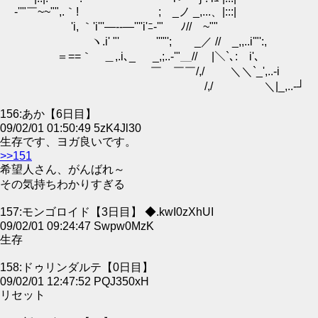
-''"￣~~"",.｀! ; _ノ _,...、|:::|
'i, ｀'i'''―--―''''i'ﾆ-'" ﾉ//￣~""
ヽ.i' "' '''"'; _／ // _,,..i'"':,
＝==｀ゝ＿,.i､_ _,;..-'"＿// |＼`､: i'､
￣ ￣￣/,/ ＼＼`_',..-i
/,/ ＼|_,..-┘
156:あか【6日目】
09/02/01 01:50:49 5zK4Jl30
生存です、ヨガ良いです。
>>151
希望人さん、がんばれ～
その気持ちわかりすぎる
157:モンゴロイド【3日目】 ◆.kwI0zXhUI
09/02/01 09:24:47 Swpw0MzK
生存
158:ドゥリンダルテ【0日目】
09/02/01 12:47:52 PQJ350xH
リセット