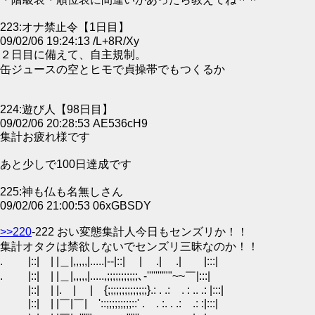
223:オナ禁止令【1日目】
09/02/06 19:24:13 /L+8R/Xy
２日目に備えて、自主規制。
缶ジュースの空とヒモで貞操帯でもつくるか
224:遊び人【98日目】
09/02/06 20:28:53 AE536cH9
集計お疲れ様です
あと少しで100日達成です
225:神も仏も名無しさん
09/02/06 21:00:53 06xGBSDY
>>220
-222 おい変態集計人今日もセンズリか！！
集計オタクは禁欲しないでセンズリ三昧なのか！！
. |::| | |＿|,,,,,|.....|--|::| | .| .| |:::|
. |::| | |＿|,,,,,|.....,;;;;;;;;;;;､‐''''''''""~~￣|:::|
|::| | |. | | {;;;;;;;;;;;;;;}.: . .: . : .. .: |:::|
|::| | |￣|￣| '::;;;;;;;;;::' . . :. . .: .: :|:::|