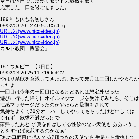
今日は休日でしたがリセットの危機も無く
充実した一日を過ごせました。
186:神も仏も名無しさん
09/02/03 20:12:40 9aUXn4Tg
URLﾘﾝｸ(www.nicovideo.jp)
URLﾘﾝｸ(www.nicovideo.jp)
URLﾘﾝｸ(www.nicovideo.jp)
カルト教団「親鸞会」
187:つきピエ【0日目】
09/02/03 20:25:11 Z1/OndG2
やはり禁欲を意識してきただけあって先月は二回しかやらなか
ったよ
一回目は今年の一回目になるけどあれは想定外だった
遊びに行った帰りにオイルマッサージを受けてみたら、そこは
性感マッサージだったのかやたらと愛撫をされて
気持ちよくて30分オーバーしてやってもらったけど出しては
くれず、欲求不満だらけで
家帰ったあとで"翼を伸ばしてる性欲のない天使も ああいうこ
とをすれば忘我するのかなぁ"
"あの真面目に睨んでる?顔つきの天使でも 生足から愛撫して