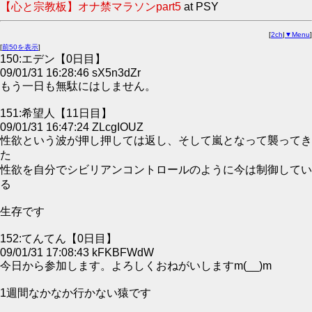
【心と宗教板】オナ禁マラソンpart5
at PSY
[
2ch
|
▼Menu
]
[
前50を表示
]
150:エデン【0日目】
09/01/31 16:28:46 sX5n3dZr
もう一日も無駄にはしません。
151:希望人【11日目】
09/01/31 16:47:24 ZLcgIOUZ
性欲という波が押し押しては返し、そして嵐となって襲ってき
た
性欲を自分でシビリアンコントロールのように今は制御してい
る
生存です
152:てんてん【0日目】
09/01/31 17:08:43 kFKBFWdW
今日から参加します。よろしくおねがいしますm(__)m
1週間なかなか行かない猿です