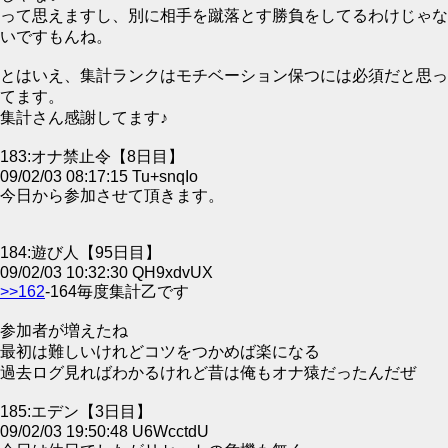
って思えますし、別に相手を蹴落とす勝負をしてるわけじゃな
いですもんね。
とはいえ、集計ランクはモチベーション保つには必須だと思っ
てます。
集計さん感謝してます♪
183:オナ禁止令【8日目】
09/02/03 08:17:15 Tu+snqIo
今日から参加させて頂きます。
184:遊び人【95日目】
09/02/03 10:32:30 QH9xdvUX
>>162
-164毎度集計乙です
参加者が増えたね
最初は難しいけれどコツをつかめば楽になる
過去ログ見ればわかるけれど昔は俺もオナ猿だったんだぜ
185:エデン【3日目】
09/02/03 19:50:48 U6WcctdU