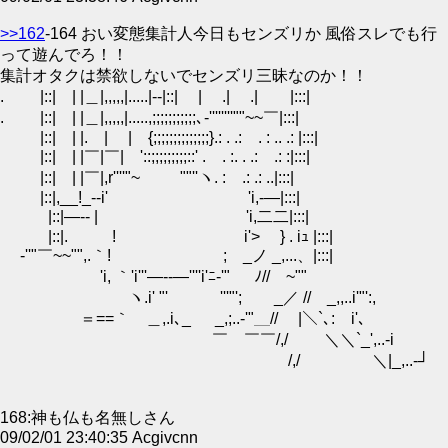
>>162
-164 おい変態集計人今日もセンズリか 風俗スレでも行
って遊んでろ！！
集計オタクは禁欲しないでセンズリ三昧なのか！！
. |::| | |＿|,,,,,|.....|--|::| | .| .| |:::|
. |::| | |＿|,,,,,|.....,;;;;;;;;;;;､‐''''''''""~~￣|:::|
|::| | |. | | {;;;;;;;;;;;;;;}.: . .: . : .. .: |:::|
|::| | |￣|￣| '::;;;;;;;;;::' . . :. . .: .: :|:::|
|::| | |￣|,r''''"~ ""''ヽ. : .: .: ..|:::|
|::|,__!_--i' 'i,-―|:::|
|::|―-- | 'i,二二|:::|
|::|. ! i'> } . iｭ |:::|
-''"￣~~"",.｀! ; _ノ _,...、|:::|
'i, ｀'i'''―--―''''i'ﾆ-'" ﾉ//￣~""
ヽ.i' "' '''"'; _／ // _,,..i'"':,
＝==｀ゝ＿,.i､_ _,;..-'"＿// |＼`､: i'､
￣ ￣￣/,/ ＼＼`_',..-i
/,/ ＼|_,..-┘
168:神も仏も名無しさん
09/02/01 23:40:35 Acgivcnn