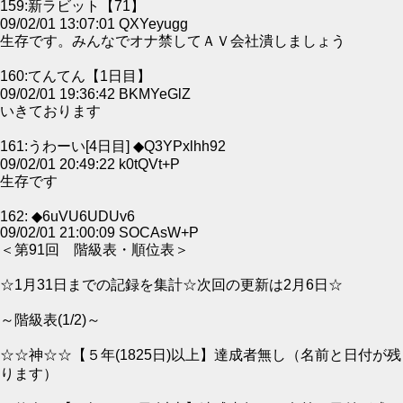
159:新ラビット【71】
09/02/01 13:07:01 QXYeyugg
生存です。みんなでオナ禁してＡＶ会社潰しましょう
160:てんてん【1日目】
09/02/01 19:36:42 BKMYeGlZ
いきております
161:うわーい[4日目] ◆Q3YPxlhh92
09/02/01 20:49:22 k0tQVt+P
生存です
162: ◆6uVU6UDUv6
09/02/01 21:00:09 SOCAsW+P
＜第91回 階級表・順位表＞
☆1月31日までの記録を集計☆次回の更新は2月6日☆
～階級表(1/2)～
☆☆神☆☆【５年(1825日)以上】達成者無し（名前と日付が残
ります）