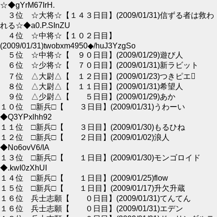
☆◆gYrM67IrH.
３位 ☆大将☆【１４３日目】(2009/01/31)信ずる者は救わ
れる☆◆a0.P.SInZU
４位 ☆中将☆【１０２日目】
(2009/01/31)twobxm4950◆/huJ3YzgSo
５位 ☆中将☆【 ９０日目】(2009/01/29)遊び人
６位 ☆少将☆【 ７０日目】(2009/01/31)新ラビット
７位 △大尉△【 １２日目】(2009/01/23)つきピエ
８位 △大尉△【 １１日目】(2009/01/31)希望人
９位 △少尉△【 ５日目】(2009/01/29)あか
１０位 □新兵□【 ３日目】(2009/01/31)うわーい
◆Q3YPxlhh92
１１位 □新兵□【 ３日目】(2009/01/30)もるひね
１２位 □新兵□【 ２日目】(2009/01/02)浪人
◆No6ovV6/IA
１３位 □新兵□【 １日目】(2009/01/30)モンゴロイド
◆.kwI0zXhUI
１４位 □新兵□【 １日目】(2009/01/25)flow
１５位 □新兵□【 １日目】(2009/01/17)升欠升蔵
１６位 兵士志願【 ０日目】(2009/01/31)てんてん
１６位 兵士志願【 ０日目】(2009/01/31)エデン