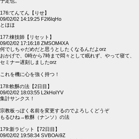
予定也。
176:てんてん【りせ】
09/02/02 14:19:25 F2l6lqHo
とほほ
177:棟技師【リセット】
09/02/02 17:16:18 ZMSOM4XA
何でしちゃだめだと思うとしたくなるんだよorz
おかげで、0時から7時まで悶々として眠れず、やって寝て、
セミナー遅刻しましたorz
これを機に心を強く持つ！
178:軟酥の法【2日目】
09/02/02 18:03:55 L2kHolYV
集計サンクス！
宗教板っぽく名前を変更するのでよろしくどうぞ
もるひね→軟酥（ナンソ）の法
179:新ラビット【72日目】
09/02/02 19:58:34 SVBOAi9Z