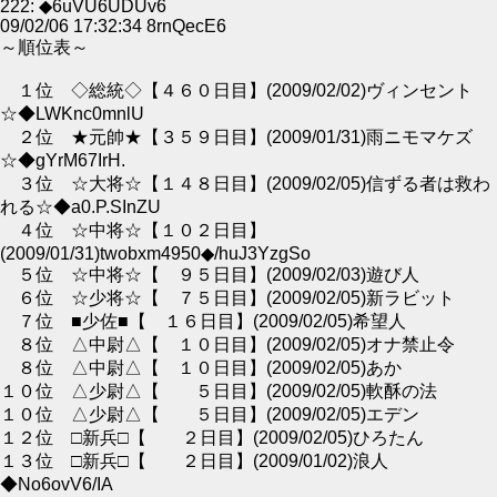
222: ◆6uVU6UDUv6
09/02/06 17:32:34 8rnQecE6
～順位表～
１位 ◇総統◇【４６０日目】(2009/02/02)ヴィンセント
☆◆LWKnc0mnlU
２位 ★元帥★【３５９日目】(2009/01/31)雨ニモマケズ
☆◆gYrM67IrH.
３位 ☆大将☆【１４８日目】(2009/02/05)信ずる者は救わ
れる☆◆a0.P.SInZU
４位 ☆中将☆【１０２日目】
(2009/01/31)twobxm4950◆/huJ3YzgSo
５位 ☆中将☆【 ９５日目】(2009/02/03)遊び人
６位 ☆少将☆【 ７５日目】(2009/02/05)新ラビット
７位 ■少佐■【 １６日目】(2009/02/05)希望人
８位 △中尉△【 １０日目】(2009/02/05)オナ禁止令
８位 △中尉△【 １０日目】(2009/02/05)あか
１０位 △少尉△【 ５日目】(2009/02/05)軟酥の法
１０位 △少尉△【 ５日目】(2009/02/05)エデン
１２位 □新兵□【 ２日目】(2009/02/05)ひろたん
１３位 □新兵□【 ２日目】(2009/01/02)浪人
◆No6ovV6/IA