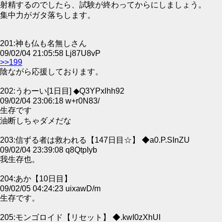
射精するのでしたら、試験が終わってからにしましょう。
集中力がガタ落ちします。
201:神も仏も名無しさん
09/02/04 21:05:58 Lj87U8vP
>>199
陰ながら応援しております。
202:うわーい[1日目] ◆Q3YPxlhh92
09/02/04 23:06:18 w+r0N83/
生存です
油断しちゃダメだな
203:信ずる者は救われる【147日目☆】 ◆a0.P.SInZU
09/02/04 23:39:08 q8QtpIyb
我生存也。
204:あか【10日目】
09/02/05 04:24:23 uixawD/m
生存です。
205:モンゴロイド【リセット】 ◆.kwI0zXhUI