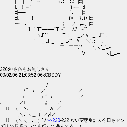
|::| | |￣|,r''''"~ ""''ヽ. : .: .: ..|:::|
|::|,__!_--i' 'i,-―|:::|
|::|―-- | 'i,二二|:::|
|::|. ! i'> } . iｭ |:::|
-''"￣~~"",.｀! ; _ノ _,...、|:::|
'i, ｀'i'''―--―''''i'ﾆ-'" ﾉ//￣~""
ヽ.i' "' '''"'; _／ // _,,..i'"':,
＝==｀ゝ＿,.i､_ _,;..-'"＿// |＼`､: i'､
￣ ￣￣/,/ ＼＼`_',..-i
/,/ ＼|_,..-┘
226:神も仏も名無しさん
09/02/06 21:03:52 06xGBSDY
/
/⌒ ヽ ／ ／
（ ）'ﾞヽ. _／
. ／iｰ-‐'"i ,; ／
i ! （ ヽ. ） ﾉ/ .:／
（＼.ﾞヽ＿（_／,ｲ／
i ! （＼＼＿,＿）' ﾉ
>>220
-222 おい変態集計人今日もセン
ズリか 風俗スレでも行って遊んでろ！！