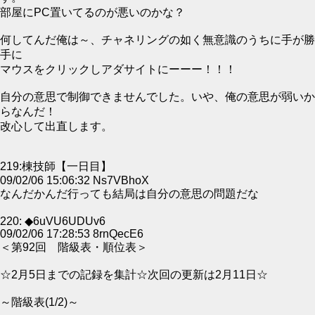
部屋にPC置いてるのが悪いのかな？
何してんだ俺は～、チャネリングの如く無意識のうちに手が勝
手に
マウスをクリックしアダサイトにーーー！！！
自分の意思で制御できませんでした。いや、俺の意思が弱いか
らなんだ！
改心して出直します。
219:棟技師【一日目】
09/02/06 15:06:32 Ns7VBhoX
なんだかんだ行っても結局は自分の意思の問題だな
220: ◆6uVU6UDUv6
09/02/06 17:28:53 8rnQecE6
＜第92回 階級表・順位表＞
☆2月5日までの記録を集計☆次回の更新は2月11日☆
～階級表(1/2)～