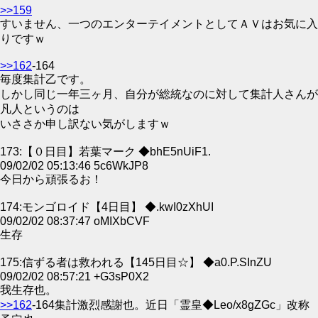
>>159
すいません、一つのエンターテイメントとしてＡＶはお気に入
りですｗ
>>162
-164
毎度集計乙です。
しかし同じ一年三ヶ月、自分が総統なのに対して集計人さんが
凡人というのは
いささか申し訳ない気がしますｗ
173:【０日目】若葉マーク ◆bhE5nUiF1.
09/02/02 05:13:46 5c6WkJP8
今日から頑張るお！
174:モンゴロイド【4日目】 ◆.kwI0zXhUI
09/02/02 08:37:47 oMIXbCVF
生存
175:信ずる者は救われる【145日目☆】 ◆a0.P.SInZU
09/02/02 08:57:21 +G3sP0X2
我生存也。
>>162
-164集計激烈感謝也。近日「霊皇◆Leo/x8gZGc」改称