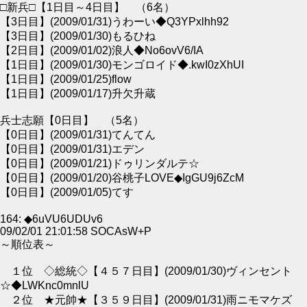
□新兵□【1日目～4日目】 （6名）
【3日目】(2009/01/31)うわーい◆Q3YPxlhh92
【3日目】(2009/01/30)もるひね
【2日目】(2009/01/02)浪人◆No6ovV6/IA
【1日目】(2009/01/30)モンゴロイド◆.kwI0zXhUI
【1日目】(2009/01/25)flow
【1日目】(2009/01/17)升欠升蔵
兵士志願【0日目】 （5名）
【0日目】(2009/01/31)てんてん
【0日目】(2009/01/31)エデン
【0日目】(2009/01/21)ドゥリンダルテ☆
【0日目】(2009/01/20)谷桃子LOVE◆IgGU9j6ZcM
【0日目】(2009/01/05)てす
164: ◆6uVU6UDUv6
09/02/01 21:01:58 SOCAsW+P
～順位表～
１位 ◇総統◇【４５７日目】(2009/01/30)ヴィンセント
☆◆LWKnc0mnlU
２位 ★元帥★【３５９日目】(2009/01/31)雨ニモマケズ