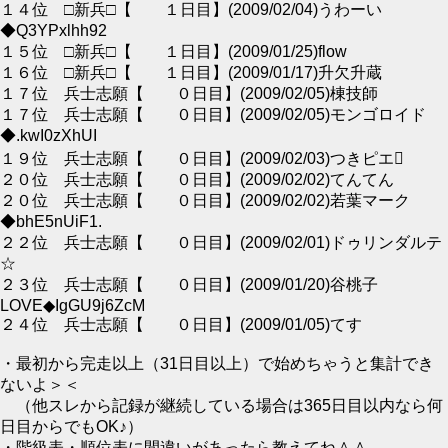
１４位 □新兵□【 １日目】(2009/02/04)うわーい
◆Q3YPxlhh92
１５位 □新兵□【 １日目】(2009/01/25)flow
１６位 □新兵□【 １日目】(2009/01/17)升欠升蔵
１７位 兵士志願【 ０日目】(2009/02/05)棟技師
１７位 兵士志願【 ０日目】(2009/02/05)モンゴロイド
◆.kwI0zXhUI
１９位 兵士志願【 ０日目】(2009/02/03)つきピエ
２０位 兵士志願【 ０日目】(2009/02/02)てんてん
２０位 兵士志願【 ０日目】(2009/02/02)若葉マーク
◆bhE5nUiF1.
２２位 兵士志願【 ０日目】(2009/02/01)ドゥリンダルテ
☆
２３位 兵士志願【 ０日目】(2009/01/20)谷桃子
LOVE◆IgGU9j6ZcM
２４位 兵士志願【 ０日目】(2009/01/05)てす
・最初から完走以上（31日目以上）で始めちゃうと集計でき
ないよ＞＜
（他スレから記録が継続している場合は365日目以内なら何
日目からでもOK♪）
・階級表・順位表に間違いがあったら教えてね＾＾