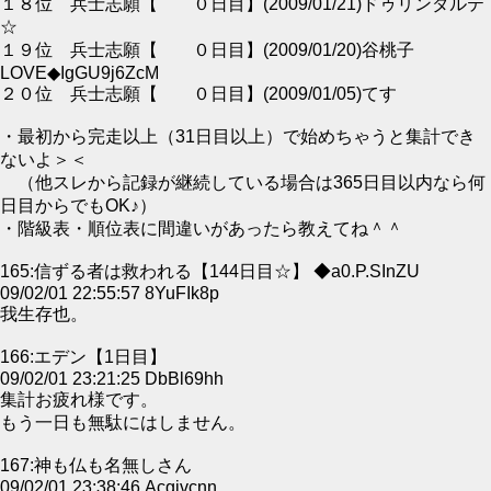
１８位 兵士志願【 ０日目】(2009/01/21)ドゥリンダルテ
☆
１９位 兵士志願【 ０日目】(2009/01/20)谷桃子
LOVE◆IgGU9j6ZcM
２０位 兵士志願【 ０日目】(2009/01/05)てす
・最初から完走以上（31日目以上）で始めちゃうと集計でき
ないよ＞＜
（他スレから記録が継続している場合は365日目以内なら何
日目からでもOK♪）
・階級表・順位表に間違いがあったら教えてね＾＾
165:信ずる者は救われる【144日目☆】 ◆a0.P.SInZU
09/02/01 22:55:57 8YuFIk8p
我生存也。
166:エデン【1日目】
09/02/01 23:21:25 DbBl69hh
集計お疲れ様です。
もう一日も無駄にはしません。
167:神も仏も名無しさん
09/02/01 23:38:46 Acgivcnn