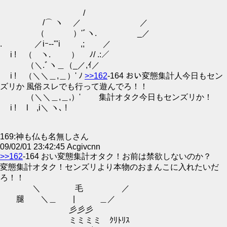
/
/⌒ ヽ ／ ／
（ ）'ﾞヽ. _／
. ／iｰ-‐'"i ,; ／
i ! （ ヽ. ） ﾉ/ .:／
（＼.ﾞヽ＿（_／,ｲ／
i ! （＼＼＿,＿）' ﾉ
>>162
-164 おい変態集計人今日もセン
ズリか 風俗スレでも行って遊んでろ！！
（＼＼＿,＿,）' 集計オタク今日もセンズリか！
i ! l ,i＼ ヽ､ !
169:神も仏も名無しさん
09/02/01 23:42:45 Acgivcnn
>>162
-164 おい変態集計オタク！お前は禁欲しないのか？
変態集計オタク！センズリより本物のおまんこに入れたいだ
ろ！！
＼ 毛 ／
腿 ＼＿ | ＿／
彡彡彡
ミミミミ ｸﾘﾄﾘｽ