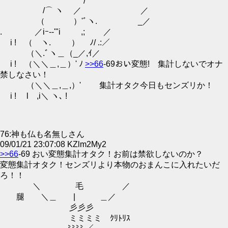
/
/⌒ ヽ ／ ／
（ ）'ﾞヽ. _／
. ／iｰ-‐'"i ,; ／
i ! （ ヽ. ） ﾉ/ .:／
（＼.ﾞヽ＿（_／,ｲ／
i ! （＼＼＿,＿）' ﾉ
>>66
-69おい変態! 集計しないでオナ
禁しなさい！
（＼＼＿,＿,）' 集計オタク今日もセンズリか！
i ! l ,i＼ ヽ､ !
76:神も仏も名無しさん
09/01/21 23:07:08 KZlm2My2
>>66
-69 おい変態集計オタク！お前は禁欲しないのか？
変態集計オタク！センズリより本物のおまんこに入れたいだ
ろ！！
＼ 毛 ／
腿 ＼＿ | ＿／
彡彡彡
ミミミミ ｸﾘﾄﾘｽ