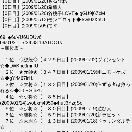
【0日目】(2009/01/20)もるひね
【0日目】(2009/01/20)希望人
【0日目】(2009/01/20)谷桃子LOVE◆IgGU9j6ZcM
【0日目】(2009/01/13)モンゴロイド◆.kwI0zXhUI
【0日目】(2009/01/05)てす
69: ◆6uVU6UDUv6
09/01/21 17:24:33 13ATDCTs
～順位表～
１位 ◇総統◇【４２９日目】(2009/01/02)ヴィンセント
☆◆LWKnc0mnlU
２位 ★元帥★【３４７日目】(2009/01/19)雨ニモマケズ
☆◆gYrM67IrH.
３位 ☆大将☆【１３２日目】(2009/01/20)信ずる者は救わ
れる☆◆a0.P.SInZU
４位 ☆少将☆【 ８５日目】
(2009/01/14)twobxm4950◆/huJ3YzgSo
５位 ☆少将☆【 ８０日目】(2009/01/19)遊び人
６位 ☆准将☆【 ５９日目】(2009/01/20)新ラビット
７位 △大尉△【 １３日目】(2009/01/18)ドゥリンダルテ
☆