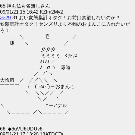
65:神も仏も名無しさん
09/01/21 15:16:42 KZlm2My2
>>29
-31 おい変態集計オタク！お前は禁欲しないのか？
変態集計オタク！センズリより本物のおまんこに入れたいだ
ろ！！
＼ 毛 ／
腿 ＼＿ | ＿／
彡彡彡
ミミミミ ｸﾘﾄﾘｽ
ﾐﾐﾐﾐ ／￣￣￣￣
ﾉ σ ヽ 尿道
／ / ﾟヽ￣￣￣￣
大陰唇 ／ ／／＼＼ ＼
￣￣￣￣ （ (´･ω･`) ─ おまんこ
＼ ＼＼／／ ／
` ＼／ '
＼ ＊─アナル
＼＿＿＿＿_／＼＿＿＿＿_／
66: ◆6uVU6UDUv6
09/01/21 17:13:20 13ATDCTs