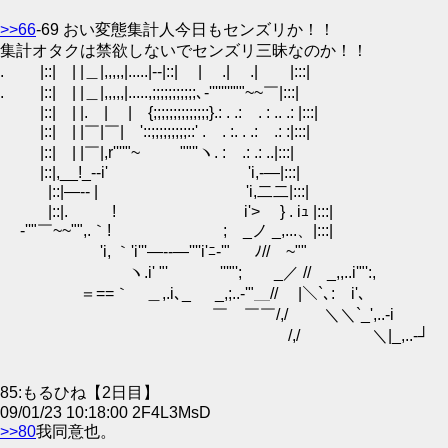
>>66
-69 おい変態集計人今日もセンズリか！！
集計オタクは禁欲しないでセンズリ三昧なのか！！
. |::| | |＿|,,,,,|.....|--|::| | .| .| |:::|
. |::| | |＿|,,,,,|.....,;;;;;;;;;;;､‐''''''''""~~￣|:::|
|::| | |. | | {;;;;;;;;;;;;;;}.: . .: . : .. .: |:::|
|::| | |￣|￣| '::;;;;;;;;;::' . . :. . .: .: :|:::|
|::| | |￣|,r''''"~ ""''ヽ. : .: .: ..|:::|
|::|,__!_--i' 'i,-―|:::|
|::|―-- | 'i,二二|:::|
|::|. ! i'> } . iｭ |:::|
-''"￣~~"",.｀! ; _ノ _,...、|:::|
'i, ｀'i'''―--―''''i'ﾆ-'" ﾉ//￣~""
ヽ.i' "' '''"'; _／ // _,,..i'"':,
＝==｀ゝ＿,.i､_ _,;..-'"＿// |＼`､: i'､
￣ ￣￣/,/ ＼＼`_',..-i
/,/ ＼|_,..-┘
85:もるひね【2日目】
09/01/23 10:18:00 2F4L3MsD
>>80
我同意也。