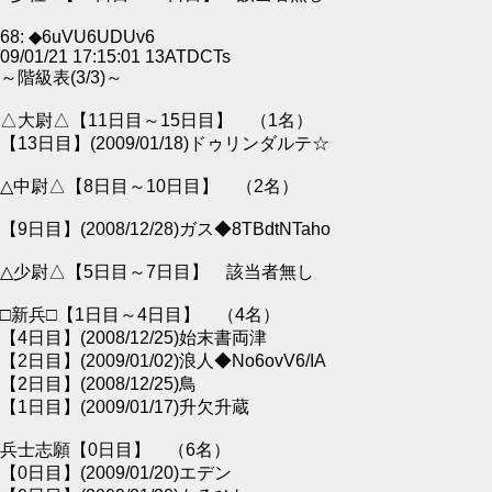
68: ◆6uVU6UDUv6
09/01/21 17:15:01 13ATDCTs
～階級表(3/3)～
△大尉△【11日目～15日目】 （1名）
【13日目】(2009/01/18)ドゥリンダルテ☆
△中尉△【8日目～10日目】 （2名）
【9日目】(2008/12/28)ガス◆8TBdtNTaho
△少尉△【5日目～7日目】 該当者無し
□新兵□【1日目～4日目】 （4名）
【4日目】(2008/12/25)始末書両津
【2日目】(2009/01/02)浪人◆No6ovV6/IA
【2日目】(2008/12/25)鳥
【1日目】(2009/01/17)升欠升蔵
兵士志願【0日目】 （6名）
【0日目】(2009/01/20)エデン