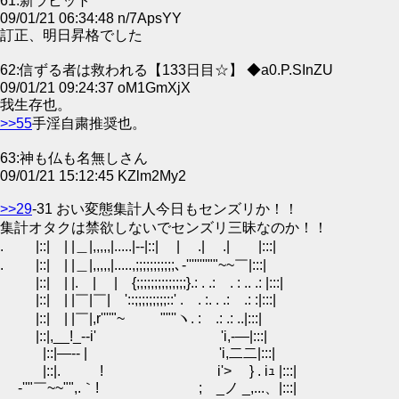
61:新ラビット
09/01/21 06:34:48 n/7ApsYY
訂正、明日昇格でした
62:信ずる者は救われる【133日目☆】 ◆a0.P.SInZU
09/01/21 09:24:37 oM1GmXjX
我生存也。
>>55
手淫自粛推奨也。
63:神も仏も名無しさん
09/01/21 15:12:45 KZlm2My2
>>29
-31 おい変態集計人今日もセンズリか！！
集計オタクは禁欲しないでセンズリ三昧なのか！！
. |::| | |＿|,,,,,|.....|--|::| | .| .| |:::|
. |::| | |＿|,,,,,|.....,;;;;;;;;;;;､‐''''''''""~~￣|:::|
|::| | |. | | {;;;;;;;;;;;;;;}.: . .: . : .. .: |:::|
|::| | |￣|￣| '::;;;;;;;;;::' . . :. . .: .: :|:::|
|::| | |￣|,r''''"~ ""''ヽ. : .: .: ..|:::|
|::|,__!_--i' 'i,-―|:::|
|::|―-- | 'i,二二|:::|
|::|. ! i'> } . iｭ |:::|
-''"￣~~"",.｀! ; _ノ _,...、|:::|