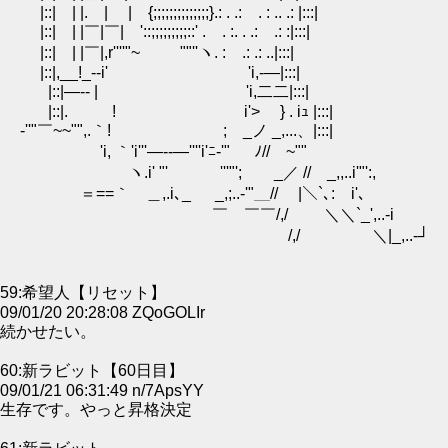
|::| | |. | | {;;;;;;;;;;;;;;}.: . .: . : .. .: |:::|
|::| | |￣|￣| '::;;;;;;;;;::' . . :. . .: .: :|:::|
|::| | |￣|,r''''"~ ""''ヽ. : .: .: ..|:::|
|::|,__!_--i' 'i,-―|:::|
|::|―-- | 'i,二二|:::|
|::|. ! i'> } . iｭ |:::|
-''"￣~~"",.｀! ; _ノ _,...、|:::|
'i, ｀'i'''―--―''''i'ﾆ-'" ﾉ//￣~""
ヽ.i' "' '''"'; _／ // _,,..i'"':,
＝==｀ゝ＿,.i､_ _,;..-'"＿// |＼`､: i'､
￣ ￣￣/,/ ＼＼`_',..-i
/,/ ＼|_,..-┘
59:希望人【リセット】
09/01/20 20:28:08 ZQoGOLIr
続かせたい。
60:新ラビット【60日目】
09/01/21 06:31:49 n/7ApsYY
生存です。やっと昇格決定