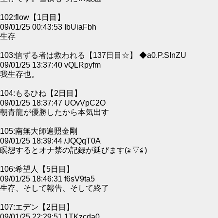
102:flow【1日目】
09/01/25 00:43:53 IbUiaFbh
生存
103:信ずる者は救われる【137日目☆】 ◆a0.P.SInZU
09/01/25 13:37:40 vQLRpyfm
我生存也。
104:もるひね【2日目】
09/01/25 18:37:47 UOvVpC2O
朝青龍が優勝したから本気出す
105:南無大師遍照金剛
09/01/25 18:39:44 /JQQqT0A
瞑想するとオナ禁の記録が延びます(≧▽≦)ゞ
106:希望人【5日目】
09/01/25 18:46:31 f6sV9ta5
生存、そして報告、そして終了
107:エデン【2日目】
09/01/25 22:29:51 1TKzcda0