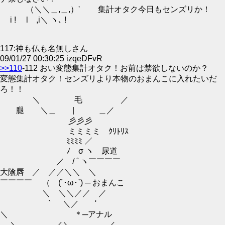
（＼＼＿,＿,）' 集計オタク今日もセンズリか！
i ! l ,i＼ ヽ､ !
117:神も仏も名無しさん
09/01/27 00:30:25 izqeDFvR
>>110
-112 おい変態集計オタク！お前は禁欲しないのか？
変態集計オタク！センズリより本物のおまんこに入れたいだ
ろ！！
＼ 毛 ／
腿 ＼＿ | ＿／
彡彡彡
ミミミミ ｸﾘﾄﾘｽ
ﾐﾐﾐﾐ ／￣￣￣￣
ﾉ σ ヽ 尿道
／ / ﾟヽ￣￣￣￣
大陰唇 ／ ／／＼＼ ＼
￣￣￣￣ （ (´･ω･`) ─ おまんこ
＼ ＼＼／／ ／
` ＼／ '
＼ ＊─アナル
＼＿＿＿＿_／＼＿＿＿＿_／