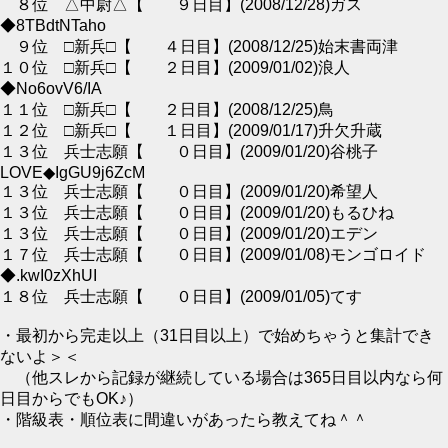
８位 △中尉△【 ９日目】(2008/12/28)ガス
◆8TBdtNTaho
９位 □新兵□【 ４日目】(2008/12/25)始末書両津
１０位 □新兵□【 ２日目】(2009/01/02)浪人
◆No6ovV6/IA
１１位 □新兵□【 ２日目】(2008/12/25)鳥
１２位 □新兵□【 １日目】(2009/01/17)升欠升蔵
１３位 兵士志願【 ０日目】(2009/01/20)谷桃子
LOVE◆IgGU9j6ZcM
１３位 兵士志願【 ０日目】(2009/01/20)希望人
１３位 兵士志願【 ０日目】(2009/01/20)もるひね
１３位 兵士志願【 ０日目】(2009/01/20)エデン
１７位 兵士志願【 ０日目】(2009/01/08)モンゴロイド
◆.kwI0zXhUI
１８位 兵士志願【 ０日目】(2009/01/05)てす
・最初から完走以上（31日目以上）で始めちゃうと集計でき
ないよ＞＜
（他スレから記録が継続している場合は365日目以内なら何
日目からでもOK♪）
・階級表・順位表に間違いがあったら教えてね＾＾