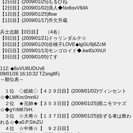
【2日目】(2009/01/25)もるひね
【2日目】(2009/01/02)浪人◆No6ovV6/IA
【1日目】(2009/01/25)flow
【1日目】(2009/01/17)升欠升蔵
兵士志願【0日目】 （4名）
【0日目】(2009/01/21)ドゥリンダルテ☆
【0日目】(2009/01/20)谷桃子LOVE◆IgGU9j6ZcM
【0日目】(2009/01/13)モンゴロイド◆.kwI0zXhUI
【0日目】(2009/01/05)てす
112: ◆6uVU6UDUv6
09/01/26 16:10:32 TZsng8Fj
～順位表～
１位 ◇総統◇【４２９日目】(2009/01/02)ヴィンセント
☆◆LWKnc0mnlU
２位 ★元帥★【３５３日目】(2009/01/25)雨ニモマケズ
☆◆gYrM67IrH.
３位 ☆大将☆【１３７日目】(2009/01/25)信ずる者は救わ
れる☆◆a0.P.SInZU
４位 ☆中将☆【 ９２日目】