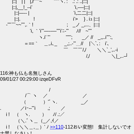
|::| | |￣|,r''''"~ ""''ヽ. : .: .: ..|:::|
|::|,__!_--i' 'i,-―|:::|
|::|―-- | 'i,二二|:::|
|::|. ! i'> } . iｭ |:::|
-''"￣~~"",.｀! ; _ノ _,...、|:::|
'i, ｀'i'''―--―''''i'ﾆ-'" ﾉ//￣~""
ヽ.i' "' '''"'; _／ // _,,..i'"':,
＝==｀ゝ＿,.i､_ _,;..-'"＿// |＼`､: i'､
￣ ￣￣/,/ ＼＼`_',..-i
/,/ ＼|_,..-┘
116:神も仏も名無しさん
09/01/27 00:29:00 izqeDFvR
/
/⌒ ヽ ／ ／
（ ）'ﾞヽ. _／
. ／iｰ-‐'"i ,; ／
i ! （ ヽ. ） ﾉ/ .:／
（＼.ﾞヽ＿（_／,ｲ／
i ! （＼＼＿,＿）' ﾉ
>>110
-112おい変態! 集計しないでオ
ナ禁しなさい！