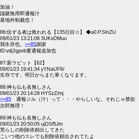
加油！
躊躇無用即通報汁
基地外制裁也！
86:信ずる者は救われる【135日目☆】 ◆a0.P.SInZU
09/01/23 13:21:06 3UKxDMuu
我生存也。
>>85
謝謝
ID:vdj2gpvb要通報追加也
87:新ラビット【62】
09/01/23 19:41:34 yYNaUF6/
生存です。明日からまた寒くなります。
88:神も仏も名無しさん
09/01/23 20:14:28 HYSzZ/mj
>>85
通報ジル（汁）って・・・やらしいな。それじゃ禁欲
次郎無理！
89:神も仏も名無しさん
09/01/23 20:50:05 ujDSf5Jm
荒らしの削除依頼出してきた
こいつ他のスレでも削除依頼出されてたよ