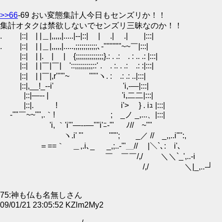
>>66
-69 おい変態集計人今日もセンズリか！！
集計オタクは禁欲しないでセンズリ三昧なのか！！
. |::| | |＿|,,,,,|.....|--|::| | .| .| |:::|
. |::| | |＿|,,,,,|.....,;;;;;;;;;;;､‐''''''''""~~￣|:::|
|::| | |. | | {;;;;;;;;;;;;;;}.: . .: . : .. .: |:::|
|::| | |￣|￣| '::;;;;;;;;;::' . . :. . .: .: :|:::|
|::| | |￣|,r''''"~ ""''ヽ. : .: .: ..|:::|
|::|,__!_--i' 'i,-―|:::|
|::|―-- | 'i,二二|:::|
|::|. ! i'> } . iｭ |:::|
-''"￣~~"",.｀! ; _ノ _,...、|:::|
'i, ｀'i'''―--―''''i'ﾆ-'" ﾉ//￣~""
ヽ.i' "' '''"'; _／ // _,,..i'"':,
＝==｀ゝ＿,.i､_ _,;..-'"＿// |＼`､: i'､
￣ ￣￣/,/ ＼＼`_',..-i
/,/ ＼|_,..-┘
75:神も仏も名無しさん
09/01/21 23:05:52 KZlm2My2