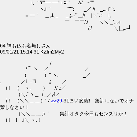
'i, ｀'i'''―--―''''i'ﾆ-'" ﾉ//￣~""
ヽ.i' "' '''"'; _／ // _,,..i'"':,
＝==｀ゝ＿,.i､_ _,;..-'"＿// |＼`､: i'､
￣ ￣￣/,/ ＼＼`_',..-i
/,/ ＼|_,..-┘
64:神も仏も名無しさん
09/01/21 15:14:31 KZlm2My2
/
/⌒ ヽ ／ ／
（ ）'ﾞヽ. _／
. ／iｰ-‐'"i ,; ／
i ! （ ヽ. ） ﾉ/ .:／
（＼.ﾞヽ＿（_／,ｲ／
i ! （＼＼＿,＿）' ﾉ
>>29
-31おい変態! 集計しないでオナ
禁しなさい！
（＼＼＿,＿,）' 集計オタク今日もセンズリか！
i ! l ,i＼ ヽ､ !