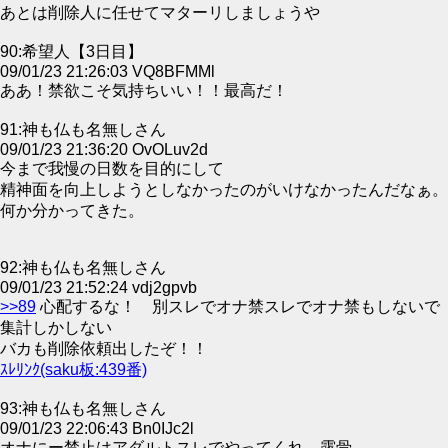
あとは削除人に任せてマターリしましょうや
90:希望人【3日目】
09/01/23 21:26:03 VQ8BFMMl
ああ！禁欲こそ気持ちいい！！最高だ！
91:神も仏も名無しさん
09/01/23 21:36:20 OvOLuv2d
今まで我慢の日数を目的にして
精神面を向上しようとしなかったのがいけなかったんだなぁ。
何か分かってきた。
92:神も仏も名無しさん
09/01/23 21:52:24 vdj2gpvb
>>89
心配するな！ 別スレでオナ禁スレでオナ禁もしないで
集計しかしない
バカも削除依頼出したぞ！！
ｽﾚﾘﾝｸ(saku板:439番)
93:神も仏も名無しさん
09/01/23 22:06:43 Bn0IJc2l
オナにー禁止はアダルトスレでやってくれ。露骨。