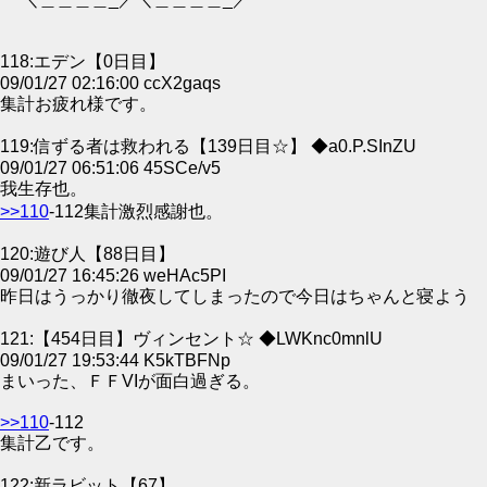
118:エデン【0日目】
09/01/27 02:16:00 ccX2gaqs
集計お疲れ様です。
119:信ずる者は救われる【139日目☆】 ◆a0.P.SInZU
09/01/27 06:51:06 45SCe/v5
我生存也。
>>110
-112集計激烈感謝也。
120:遊び人【88日目】
09/01/27 16:45:26 weHAc5PI
昨日はうっかり徹夜してしまったので今日はちゃんと寝よう
121:【454日目】ヴィンセント☆ ◆LWKnc0mnlU
09/01/27 19:53:44 K5kTBFNp
まいった、ＦＦVIが面白過ぎる。
>>110
-112
集計乙です。
122:新ラビット【67】