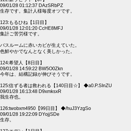
09/01/28 01:12:37 DAzSRbPZ
生存です。集計人様毎度オツです。
123:もるひね【1日目】
09/01/28 12:01:20 CcHE8MFJ
集計ご苦労様です。
バスルームに赤いカビが生えていた。
色鮮やかでなんとなく美しかった。
124:希望人【8日目】
09/01/28 14:59:22 BW5O0Zkn
今年は、結構記録が伸びそうです。
125:信ずる者は救われる【140日目☆】 ◆a0.P.SInZU
09/01/28 16:13:48 D9xmksxR
我生存也。
126:twobxm4950【99日目】 ◆/huJ3YzgSo
09/01/28 19:22:09 DYojjSDe
生存。