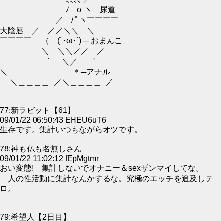
ﾐﾐﾐﾐ ／￣￣￣￣
ﾉ σ ヽ 尿道
／ / ﾟヽ￣￣￣￣
大陰唇 ／ ／／＼＼ ＼
￣￣￣￣ （ (´･ω･`) ─ おまんこ
＼ ＼＼／／ ／
` ＼／ '
＼ ＊─アナル
＼＿＿＿＿_／＼＿＿＿＿_／
77:新ラビット【61】
09/01/22 06:50:43 EHEU6uT6
生存です。集計いつもながらオツです。
78:神も仏も名無しさん
09/01/22 11:02:12 fEpMgtmr
おい変態! 集計しないでオナニー＆sexザンマイしてな。
人の性活動に集計なんかするな。究極のエッチを追及しテ
ロ。
79:希望人【2日目】