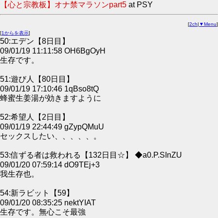
【心と宗教板】オナ禁マラソンpart5
at PSY
[
2ch
|
▼Menu
]
[
1からを表示
]
50:エデン【8日目】
09/01/19 11:11:58 OH6BgOyH
生存です。
51:遊び人【80日目】
09/01/19 17:10:46 1qBso8tQ
蜂蜜生姜湯が効きますように
52:希望人【2日目】
09/01/19 22:44:49 gZypQMuU
セックスしたい、、、、、。
53:信ずる者は救われる【132日目☆】 ◆a0.P.SInZU
09/01/20 07:59:14 dO9TEj+3
我生存也。
54:新ラビット【59】
09/01/20 08:35:25 nektYIAT
生存です。無心こそ最強