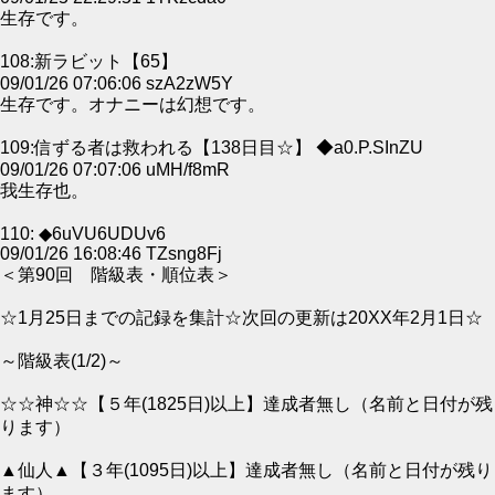
生存です。
108:新ラビット【65】
09/01/26 07:06:06 szA2zW5Y
生存です。オナニーは幻想です。
109:信ずる者は救われる【138日目☆】 ◆a0.P.SInZU
09/01/26 07:07:06 uMH/f8mR
我生存也。
110: ◆6uVU6UDUv6
09/01/26 16:08:46 TZsng8Fj
＜第90回 階級表・順位表＞
☆1月25日までの記録を集計☆次回の更新は20XX年2月1日☆
～階級表(1/2)～
☆☆神☆☆【５年(1825日)以上】達成者無し（名前と日付が残
ります）
▲仙人▲【３年(1095日)以上】達成者無し（名前と日付が残り
ます）