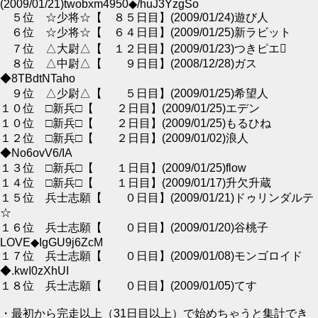
(2009/01/21)twobxm4950◆/huJ3YzgSo
５位 ☆少将☆【 ８５日目】(2009/01/24)遊び人
６位 ☆少将☆【 ６４日目】(2009/01/25)新ラビット
７位 △大尉△【 １２日目】(2009/01/23)つきピエ
８位 △中尉△【 ９日目】(2008/12/28)ガス
◆8TBdtNTaho
９位 △少尉△【 ５日目】(2009/01/25)希望人
１０位 □新兵□【 ２日目】(2009/01/25)エデン
１０位 □新兵□【 ２日目】(2009/01/25)もるひね
１２位 □新兵□【 ２日目】(2009/01/02)浪人
◆No6ovV6/IA
１３位 □新兵□【 １日目】(2009/01/25)flow
１４位 □新兵□【 １日目】(2009/01/17)升欠升蔵
１５位 兵士志願【 ０日目】(2009/01/21)ドゥリンダルテ
☆
１６位 兵士志願【 ０日目】(2009/01/20)谷桃子
LOVE◆IgGU9j6ZcM
１７位 兵士志願【 ０日目】(2009/01/08)モンゴロイド
◆.kwI0zXhUI
１８位 兵士志願【 ０日目】(2009/01/05)てす
・最初から完走以上（31日目以上）で始めちゃうと集計でき