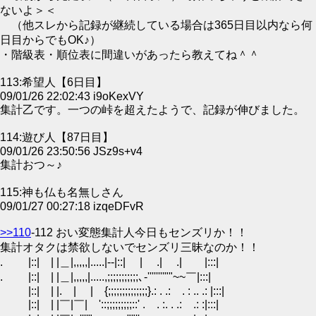
ないよ＞＜
（他スレから記録が継続している場合は365日目以内なら何
日目からでもOK♪）
・階級表・順位表に間違いがあったら教えてね＾＾
113:希望人【6日目】
09/01/26 22:02:43 i9oKexVY
集計乙です。一つの峠を超えたようで、記録が伸びました。
114:遊び人【87日目】
09/01/26 23:50:56 JSz9s+v4
集計おつ～♪
115:神も仏も名無しさん
09/01/27 00:27:18 izqeDFvR
>>110
-112 おい変態集計人今日もセンズリか！！
集計オタクは禁欲しないでセンズリ三昧なのか！！
. |::| | |＿|,,,,,|.....|--|::| | .| .| |:::|
. |::| | |＿|,,,,,|.....,;;;;;;;;;;;､‐''''''''""~~￣|:::|
|::| | |. | | {;;;;;;;;;;;;;;}.: . .: . : .. .: |:::|
|::| | |￣|￣| '::;;;;;;;;;::' . . :. . .: .: :|:::|