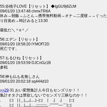
55:谷桃子LOVE【リセット】 ◆IgGU9j6ZcM
09/01/20 13:47:48 chmxTR6A
休み→朝飯→ふとん→携帯無料動画→オナ→二度寝→→ぐった
り目覚め→時計みると13:30
最低だ＼＾o＾／
56:エデン【リセット】
09/01/20 18:58:20 lYMOfT2D
死亡です。
57:もるひね【リセット】
09/01/20 19:53:59 DJCnGz1B
参戦
58:神も仏も名無しさん
09/01/20 20:02:18 sq444d10
>>29
-31 おい変態集計人今日もセンズリか！！
集計オタクは禁欲しないでセンズリ三昧なのか！！
. |::| | |＿|,,,,,|.....|--|::| | .| .| |:::|
. |::| | |＿|,,,,,|.....,;;;;;;;;;;;､‐''''''''""~~￣|:::|