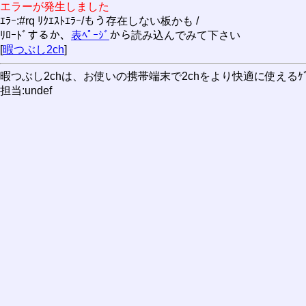
エラーが発生しました
ｴﾗｰ:#rq ﾘｸｴｽﾄｴﾗｰ/もう存在しない板かも /
ﾘﾛｰﾄﾞするか、
表ﾍﾟｰｼﾞ
から読み込んでみて下さい
[
暇つぶし2ch
]
暇つぶし2chは、お使いの携帯端末で2chをより快適に使えるｹﾞｰ
担当:undef