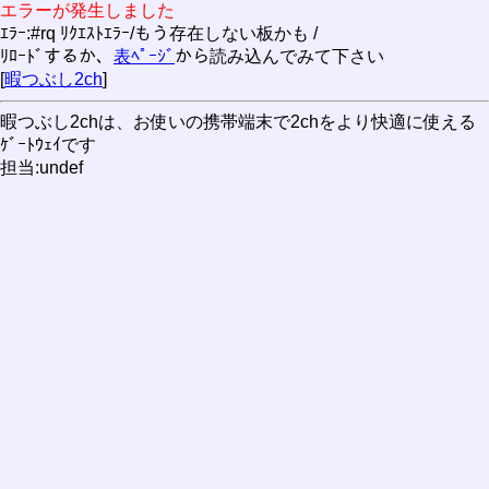
エラーが発生しました
ｴﾗｰ:#rq ﾘｸｴｽﾄｴﾗｰ/もう存在しない板かも /
ﾘﾛｰﾄﾞするか、
表ﾍﾟｰｼﾞ
から読み込んでみて下さい
[
暇つぶし2ch
]
暇つぶし2chは、お使いの携帯端末で2chをより快適に使える
ｹﾞｰﾄｳｪｲです
担当:undef