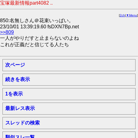
宝塚最新情報part4082 ..
[
2ch
|
▼Menu
]
850:名無しさん＠花束いっぱい。
23/10/01 13:39:19.60 fsDXN7Bp.net
>>809
一人がやりだすと止まらないのよね
これが正義だと信じてる人たち
次ページ
続きを表示
1を表示
最新レス表示
スレッドの検索
類似スレ一覧