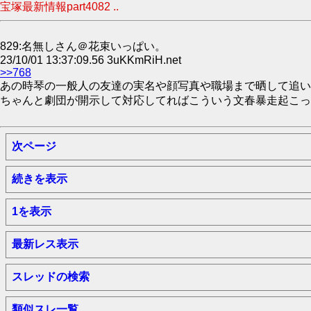
宝塚最新情報part4082 ..
829:名無しさん＠花束いっぱい。
23/10/01 13:37:09.56 3uKKmRiH.net
>>768
あの時琴の一般人の友達の実名や顔写真や職場まで晒して追い
ちゃんと劇団が開示して対応してればこういう文春暴走起こっ
次ページ
続きを表示
1を表示
最新レス表示
スレッドの検索
類似スレ一覧