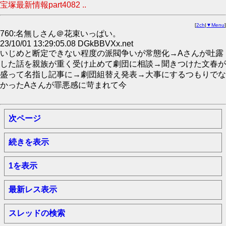
宝塚最新情報part4082 ..
[
2ch
|
▼Menu
]
760:名無しさん＠花束いっぱい。
23/10/01 13:29:05.08 DGkBBVXx.net
いじめと断定できない程度の派閥争いが常態化→Aさんが吐露
した話を親族が重く受け止めて劇団に相談→聞きつけた文春が
盛って名指し記事に→劇団組替え発表→大事にするつもりでな
かったAさんが罪悪感に苛まれて今
次ページ
続きを表示
1を表示
最新レス表示
スレッドの検索