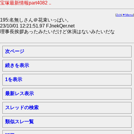
宝塚最新情報part4082 ..
[
2ch
|
▼Menu
]
195:名無しさん＠花束いっぱい。
23/10/01 12:21:51.97 FJnekQer.net
理事長挨拶あったみたいだけど休演はないみたいだな
次ページ
続きを表示
1を表示
最新レス表示
スレッドの検索
類似スレ一覧