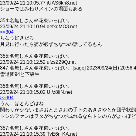
23/09/24 21:10:05.77 jUAS6kn8.net
ショーではみねりメインの場面もある
354:名無しさん＠花束いっぱい。
23/09/24 21:10:10.94 defkdMO3.net
>>304
ちなつ好きだろ
月見に行ったら婆が必ずちなつの話してるもん
355:名無しさん＠花束いっぱい。
23/09/24 21:10:12.52 ufzsZ29Q.net
847 名無しさん＠花束いっぱい。[sage] 2023/09/24(日) 20:56:42
雪退団94と下級生
356:名無しさん＠花束いっぱい。
23/09/24 21:10:15.02 Ui/z8IiN.net
>>304
うん、ほとんどはね
関わりが少ないまさおとまさおの手下のあきさやとか団子状態
トシのファンはヲタがちなつが成れるならトシの方がよっぽど
357:名無しさん＠花束いっぱい。
23/09/24 21:10:15.39 TyE6r+KA.net