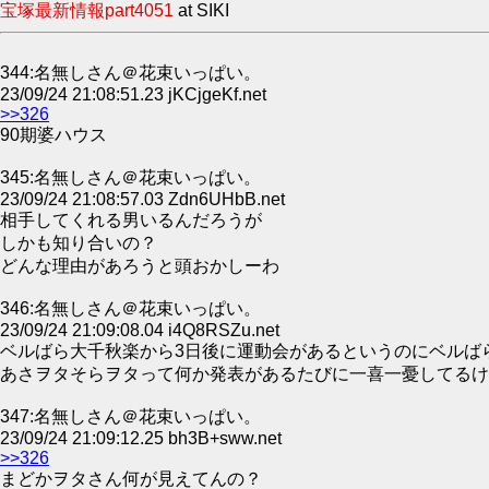
宝塚最新情報part4051
at SIKI
344:名無しさん＠花束いっぱい。
23/09/24 21:08:51.23 jKCjgeKf.net
>>326
90期婆ハウス
345:名無しさん＠花束いっぱい。
23/09/24 21:08:57.03 Zdn6UHbB.net
相手してくれる男いるんだろうが
しかも知り合いの？
どんな理由があろうと頭おかしーわ
346:名無しさん＠花束いっぱい。
23/09/24 21:09:08.04 i4Q8RSZu.net
ベルばら大千秋楽から3日後に運動会があるというのにベルば
あさヲタそらヲタって何か発表があるたびに一喜一憂してるけ
347:名無しさん＠花束いっぱい。
23/09/24 21:09:12.25 bh3B+sww.net
>>326
まどかヲタさん何が見えてんの？