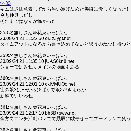
>>30
キムは退団発表してから添い遂げ決めた美海に優しくなったし
今も仲良しだし
それまではなんか怖かった
358:名無しさん＠花束いっぱい。
23/09/24 21:11:22.60 or3z3ygt.net
タイムアウトになるから書き込めてないと思うのね少し待つと
359:名無しさん＠花束いっぱい。
23/09/24 21:11:35.10 jUAS6kn8.net
ショーではみねりメインの場面もある
360:名無しさん＠花束いっぱい。
23/09/24 21:12:01.10 cklVMUOc.net
宙の娘2はFFからひばりで娘3がきよらか
新鮮でいいわね
361:名無しさん＠花束いっぱい。
23/09/24 21:12:17.10 bh3B+sww.net
全方向アンチ活動バレてて贔屓に皺寄せってブーメランで笑う
362:名無しさん＠花束いっぱい。