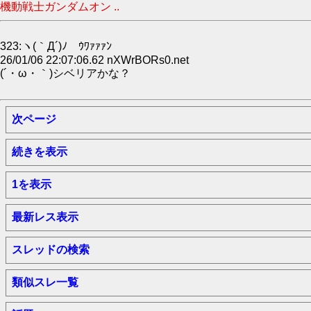
機動戦士ガンダムオン ..
323:ヽ(｀Д´)ﾉ ｳﾜｧｧｧﾝ
26/01/06 22:07:06.62 nXWrBORs0.net
(´・ω・｀)シベリアかな？
次ページ
続きを表示
1を表示
最新レス表示
スレッドの検索
類似スレ一覧