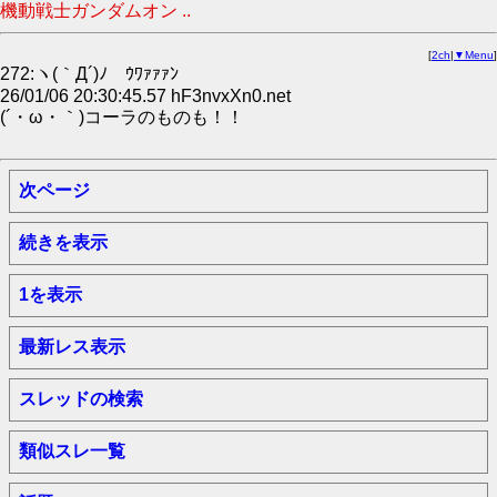
機動戦士ガンダムオン ..
[
2ch
|
▼Menu
]
272:ヽ(｀Д´)ﾉ ｳﾜｧｧｧﾝ
26/01/06 20:30:45.57 hF3nvxXn0.net
(´・ω・｀)コーラのものも！！
次ページ
続きを表示
1を表示
最新レス表示
スレッドの検索
類似スレ一覧