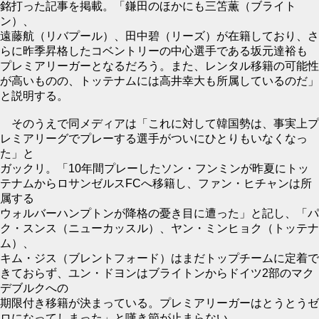
銘打った記事を掲載。「鎌田のほかにも三笘薫（ブライト
ン）、
遠藤航（リバプール）、田中碧（リーズ）が在籍しており、さ
らに昨季昇格したコベントリーの中心選手である坂元達裕も
プレミアリーガーとなるだろう。また、レンタル移籍の可能性
が高いものの、トッテナムには高井幸大も所属しているのだ」
と説明する。
そのうえで同メディアは「これに対して韓国勢は、事実上プ
レミアリーグでプレーする選手がついにひとりもいなくなっ
た」と
ガックリ。「10年間プレーしたソン・フンミンが昨夏にトッ
テナムからロサンゼルスFCへ移籍し、ファン・ヒチャンは所
属する
ウォルバーハンプトンが降格の憂き目に遭った」と記し、「パ
ク・スンス（ニューカッスル）、ヤン・ミンヒョク（トッテナ
ム）、
キム・ジス（ブレントフォード）はまだトップチームに定着で
きておらず、ユン・ドヨンはブライトンからドイツ2部のマク
デブルクへの
期限付き移籍が決まっている。プレミアリーガーはとうとうゼ
ロになってしまった」と嘆き節が止まらない。