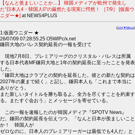
【なんと羨ましいことか…】 韓国メディアが欧州で発生し
た“日本人4・韓国人0”の厳然たる現実に愕然！ ［7/9］ [仮面ウ
ニダー★]
at NEWS4PLUS
[
2ch
|
▼Menu
]
1:仮面ウニダー ★
26/07/09 07:28:55.25 O5WlPc/x.net
鎌田大地のパレス契約延長の一報を受けて
現地7月8日、プレミアリーグのクリスタル・パレスは所属
する日本代表MF鎌田大地と1年の契約延長に至ったことを発表
した。
「鎌田大地はクラブとの契約を延長した。彼との新たな契約は
2027年の夏まで続く」と記し、鎌田本人も「これまで本当に
ありがとう。
また新しいタイトルを勝ち取るよ。全力を尽くすことを約束す
る。またすぐ会おう」とメッセージを寄せている。
この一報を速報したのが韓国メディア『SPOTV News』
だ。鎌田の契約延長を伝えつつ、「なんと日本が羨ましいこと
か！ 韓国人が
ゼロなのに、日本人のプレミアリーガーは最低でも4人だ」と