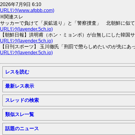
2026年7月9日 6:10
URLﾘﾝｸ(www.afpbb.com)
※関連スレ
サッカーで負けて「炭鉱送り」と「警察捜査」 北朝鮮に似てきた韓国
URLﾘﾝｸ(lavender.5ch.io)
【朝鮮日報】洪明甫（ホン・ミョンボ）が台無しにした韓国サッカ
URLﾘﾝｸ(lavender.5ch.io)
【日刊スポーツ】 玉川徹氏「刑罰で懲らしめたいのが先にあって
URLﾘﾝｸ(lavender.5ch.io)
レスを読む
最新レス表示
スレッドの検索
類似スレ一覧
話題のニュース