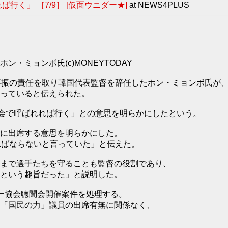
く」 ［7/9］ [仮面ウニダー★]
at NEWS4PLUS
ミョンボ氏(c)MONEYTODAY
の成績不振の責任を取り韓国代表監督を辞任したホン・ミョンボ氏が
っていると伝えられた。
会で呼ばれれば行く」との意思を明らかにしたという。
に出席する意思を明らかにした。
ればならないと言っていた」と伝えた。
まで選手たちを守ることも監督の役割であり、
という趣旨だった」と説明した。
ー協会聴聞会開催案件を処理する。
「国民の力」議員の出席有無に関係なく、