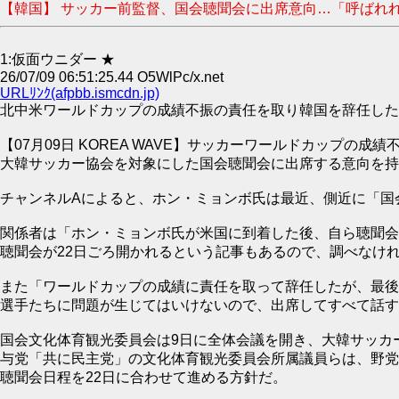
【韓国】 サッカー前監督、国会聴聞会に出席意向…「呼ばれれば行
1:仮面ウニダー ★
26/07/09 06:51:25.44 O5WlPc/x.net
URLﾘﾝｸ(afpbb.ismcdn.jp)
北中米ワールドカップの成績不振の責任を取り韓国を辞任したホン・
【07月09日 KOREA WAVE】サッカーワールドカップ
大韓サッカー協会を対象にした国会聴聞会に出席する意向を持
チャンネルAによると、ホン・ミョンボ氏は最近、側近に「国
関係者は「ホン・ミョンボ氏が米国に到着した後、自ら聴聞会
聴聞会が22日ごろ開かれるという記事もあるので、調べなけ
また「ワールドカップの成績に責任を取って辞任したが、最後
選手たちに問題が生じてはいけないので、出席してすべて話す
国会文化体育観光委員会は9日に全体会議を開き、大韓サッカ
与党「共に民主党」の文化体育観光委員会所属議員らは、野党
聴聞会日程を22日に合わせて進める方針だ。