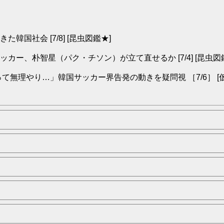
社会 [7/8] [昆虫図鑑★]
ー、朴智星（パク・チソン）が立て直せるか [7/4] [昆虫図
無理やり…」韓国サッカー界告発の動きを疑問視 ［7/6］ [