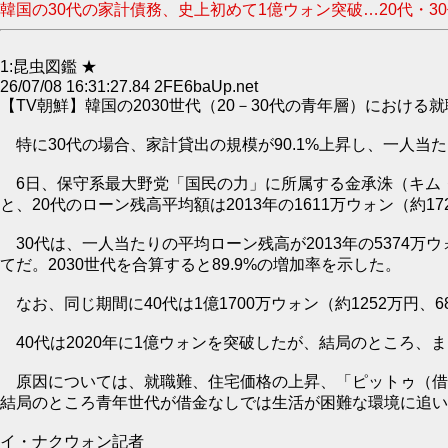
韓国の30代の家計債務、史上初めて1億ウォン突破…20代・30代の債
1:昆虫図鑑 ★
26/07/08 16:31:27.84 2FE6baUp.net
【TV朝鮮】韓国の2030世代（20－30代の青年層）にお
特に30代の場合、家計貸出の規模が90.1%上昇し、一人当
6日、保守系最大野党「国民の力」に所属する金承洙（キム
と、20代のローン残高平均額は2013年の1611万ウォン（約17
30代は、一人当たりの平均ローン残高が2013年の5374万ウ
てだ。2030世代を合算すると89.9%の増加率を示した。
なお、同じ期間に40代は1億1700万ウォン（約1252万円、68
40代は2020年に1億ウォンを突破したが、結局のところ
原因については、就職難、住宅価格の上昇、「ピットゥ（借金
結局のところ青年世代が借金なしでは生活が困難な環境に追い
イ・ナクウォン記者