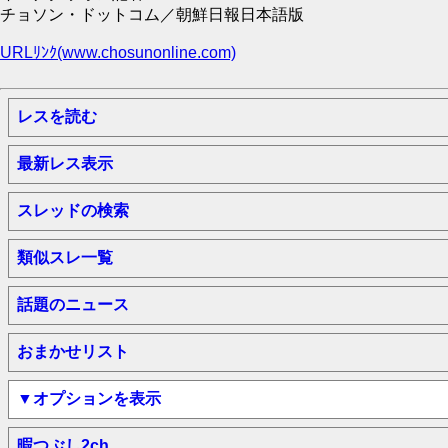
チョソン・ドットコム／朝鮮日報日本語版
URLﾘﾝｸ(www.chosunonline.com)
レスを読む
最新レス表示
スレッドの検索
類似スレ一覧
話題のニュース
おまかせリスト
▼オプションを表示
暇つぶし2ch