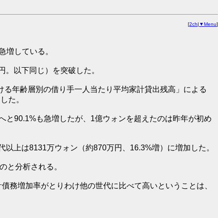
[
2ch
|
▼Menu
]
が急増している。
万円。以下同じ）を突破した。
ける年齢層別の借り手一人当たり平均家計貸出残高」による
加した。
）へと90.1%も急増したが、1億ウォンを超えたのは昨年が初め
0代以上は8131万ウォン（約870万円、16.3%増）に増加した。
ものと分析される。
計債務増加率がとりわけ他の世代に比べて高いということは、