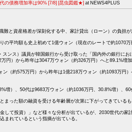
務増加率は90% [7/8] [昆虫図鑑★]
at NEWS4PLUS
ける就職難と資産格差が深刻化する中、家計貸出（ローン）の負担
たりの平均額も史上初めて1億ウォン（現在のレートで約1070
・スンス）議員が韓国銀行から受け取った「国内外の銀行にお
2万円）から昨年は3047万ウォン（約326万円）へと89.1%増
ォン（約575万円）から昨年は1億218万ウォン（約1093万円
%増）、50代は9683万ウォン（約1036万円、30.8%増）、6
、まとまった額の融資を受ける年齢層が次第に下がってきている
して投資）」など様々な分析が出ているが、2030世代の家
込まれているという指摘が出ている。