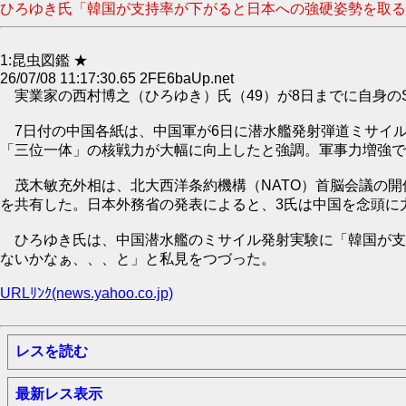
ひろゆき氏「韓国が支持率が下がると日本への強硬姿勢を取るんだ
1:昆虫図鑑 ★
26/07/08 11:17:30.65 2FE6baUp.net
実業家の西村博之（ひろゆき）氏（49）が8日までに自身のS
7日付の中国各紙は、中国軍が6日に潜水艦発射弾道ミサイル（
「三位一体」の核戦力が大幅に向上したと強調。軍事力増強で
茂木敏充外相は、北大西洋条約機構（NATO）首脳会議の開
を共有した。日本外務省の発表によると、3氏は中国を念頭に
ひろゆき氏は、中国潜水艦のミサイル発射実験に「韓国が支
ないかなぁ、、、と」と私見をつづった。
URLﾘﾝｸ(news.yahoo.co.jp)
レスを読む
最新レス表示