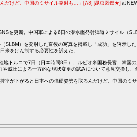
けど、中国のミサイル発射も…」[7/8] [昆虫図鑑★]
at NE
NSを更新。中国軍による6日の潜水艦発射弾道ミサイル（SL
SLBM）を発射した直後の写真を掲載し「成功」を誇示した。
日米をけん制する必要性を訴えた。
催地トルコで7日（日本時間8日）、ルビオ米国務長官、韓国の
力や威圧による一方的な現状変更の試みについて意見交換し、
持率が下がると日本への強硬姿勢を取るんだけど、中国のミサ