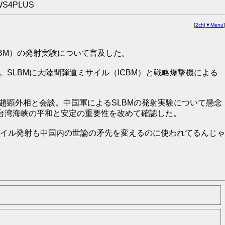
WS4PLUS
[
2ch
|
▼Menu
]
BM）の発射実験について言及した。
SLBMに大陸間弾道ミサイル（ICBM）と戦略爆撃機による
趙顕外相と会談。中国軍によるSLBMの発射実験について懸念
台湾海峡の平和と安定の重要性を改めて確認した。
イル発射も中国内の世論の矛先を変えるのに使われてるんじゃ