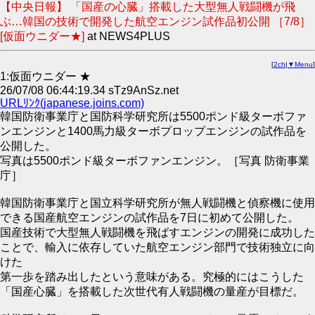
【中央日報】 「国産の心臓」搭載した大型無人戦闘機が飛
ぶ…韓国の技術で開発した航空エンジン試作品初公開 ［7/8］
[仮面ウニダー★]
at NEWS4PLUS
[
2ch
|
▼Menu
]
1:仮面ウニダー ★
26/07/08 06:44:19.34 sTz9AnSz.net
URLﾘﾝｸ(japanese.joins.com)
韓国防衛事業庁と国防科学研究所は5500ポンド級ターボファ
ンエンジンと1400馬力級ターボプロップエンジンの試作品を
公開した。
写真は5500ポンド級ターボファンエンジン。［写真 防衛事業
庁］
韓国防衛事業庁と国立科学研究所が無人戦闘機と偵察機に使用
できる国産航空エンジンの試作品を7日に初めて公開した。
国産技術で大型無人戦闘機を飛ばすエンジンの開発に成功した
ことで、輸入に依存していた航空エンジン部門で技術独立に向
けた
第一歩を踏み出したという意味がある。究極的にはこうした
「国産心臓」を搭載した次世代有人戦闘機の量産が目標だ。