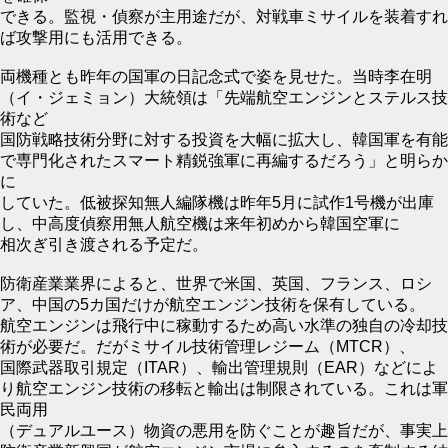
できる。監視・偵察が主用途だが、対戦車ミサイルを装着すれ
ば攻撃用にも活用できる。
両機種とも昨年の国軍の日記念式で姿を見せた。当時李在明
（イ・ジェミョン）大統領は「先端航空エンジンとステルス技
術など
国防戦略技術分野に対する投資を大幅に拡大し、韓国軍を有能
で専門化されたスマート精鋭強軍に再編するだろう」と明らか
に
していた。低被探知無人編隊機は昨年5月に試作1号機が出庫
し、中高度偵察用無人航空機は来年初めから韓国空軍に
相次ぎ引き渡される予定だ。
防衛産業業界によると、世界で米国、英国、フランス、ロシ
ア、中国の5カ国だけが航空エンジン技術を保有している。
航空エンジンは飛行中に稼動するため高い水準の独自の冷却技
術が必要だ。だがミサイル技術管理レジーム（MTCR）、
国際武器取引規定（ITAR）、輸出管理規則（EAR）などによ
り航空エンジン技術の移転と輸出は制限されている。これは軍
民両用
（デュアルユース）物資の悪用を防ぐことが趣旨だが、事実上