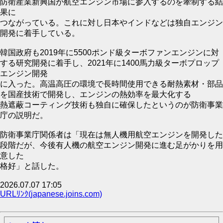
防衛産業新興国が航空エンジン市場に参入するのを牽制する結
果に
つながっている。これに対し日本やインドなどは独自エンジン
開発に着手している。
韓国政府も2019年に5500ポンド級ターボファンエンジンに対
する研究開発に着手し、2021年に1400馬力級ターボプロップ
エンジン開発
に入った。高温高圧の環境で長時間使用できる耐熱素材・部品
を国産技術で開発し、エンジンの熱効率を最大化する
熱遮蔽コーティング技術も独自に確保したというのが防衛事業
庁の説明だ。
防衛事業庁関係者は「現在は無人機用航空エンジンを開発した
段階だが、今後有人機の航空エンジン開発に進む足がかりを用
意した
格好」と話した。
2026.07.07 17:05
URLﾘﾝｸ(japanese.joins.com)