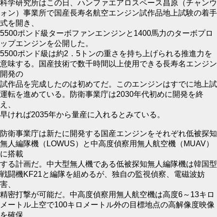
科学研究所はこの日、ハンファエアロスペース昌原（チャンウ
ォン）事業所で国産長寿名航空エンジン試作品地上試験の着手
式を開き、
5500ポンド級ターボファンエンジンと1400馬力のターボプロ
ップエンジンを公開した。
5500ポンド級は約2．5トンの重さを持ち上げられる推進力を
意味する。国産技術で数千時間以上使用できる長寿名エンジン
開発の
試作品を完成したのは初めてだ。このエンジンはすでに地上試
運転を進めている。防衛事業庁は2030年代初めに開発を終
え、
早ければ2035年から量産に入れるとみている。
防衛事業庁は新たに開発する国産エンジンをそれぞれ低被探知
無人編隊機（LOWUS）と中高度偵察用無人航空機（MUAV）
に搭載
する計画だ。中大型無人機である低被探知無人編隊機は韓国型
戦闘機KF21と編隊を組めるが、独自の監視偵察、電磁波妨
害、
精密打撃が可能だ。中高度偵察用無人航空機は高度6～13キロ
メートル上空で100キロメートル外の目標地点の高解像度映像
を確保