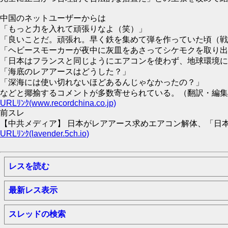
中国のネットユーザーからは
「もっと力を入れて頑張りなよ（笑）」
「良いことだ。頑張れ。早く鉄を集めて弾を作っていた頃（戦
「ヘビースモーカーが夜中に灰皿をあさってシケモクを取り出
「日本はフランスと同じようにエアコンを使わず、地球環境に
「海底のレアアースはどうした？」
「深海には使い切れないほどあるんじゃなかったの？」
などと揶揄するコメントが多数寄せられている。（翻訳・編集
URLﾘﾝｸ(www.recordchina.co.jp)
前スレ
【中共メディア】 日本がレアアース求めエアコン解体、「日本の
URLﾘﾝｸ(lavender.5ch.io)
レスを読む
最新レス表示
スレッドの検索