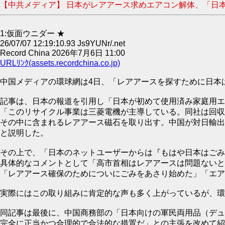
【中共メディア】 日本がレアアース求めエアコン解体、「日本のネ
1:仮面ウニダー ★
26/07/07 12:19:10.93 Js9YUNr/.net
Record China 2026年7月6日 11:00
URLﾘﾝｸ(assets.recordchina.co.jp)
中国メディアの環球網は4日、「レアアースを探すために日本
記事は、日本の報道を引用し「日本が初めて使用済み家庭用エ
「このリサイクル事業は三菱電機が主導している。同社は回収
その中に含まれるレアアース磁石を取り出す。中国が対日輸出
と説明した。
その上で、「日本のネットユーザーからは『もはや日本はごみ
具体的なコメントとして「高市首相はレアアースは問題ないと
「レアアース確保のためについにごみをあさり始めた」「エア
実際にはこの取り組みに肯定的な声も多く上がっているが、環
同記事は最後に、中国商務部の「日本向けの軍民両用品（デュ
完全に正当かつ合理的で合法的な措置だ」との主張を改めて紹