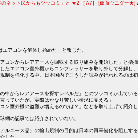
ット民からもツッコミ」と ★2 ［7/7］ [仮面ウニダー★]
はエアコンを解体し始めた」と報じた。
アコンからレアアースを回収する取り組みを開始した」と指摘
したエアコン室外機からコンプレッサーを取り外して分解し、
規制を強化する中、日本国内でこうした試みが行われるのは初
の中からレアアースを探すレベルだ』とのツッコミが出ている
言っていたが、実際はかなり苦しい状況に見える」
コン室外機の盗難が増えるのでは？」などを取り上げて紹介し
球網の記事では紹介されていない。
アルユース品）の輸出規制の目的は日本の再軍備化を阻止する
介した。