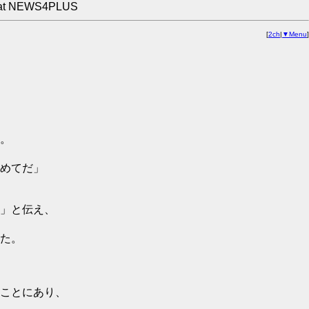
at NEWS4PLUS
[
2ch
|
▼Menu
]
。
めてだ」
」と伝え、
た。
ことにあり、