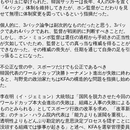
もやり玉に挙げられた。韓国サッカーは長年、4人のDFを置く
「4バック」体制を維持してきたが、ホン監督がこだわりを見
せて無理に体制変更を図っているという指摘だった。
個人的に、3バック論争は副次的なものだったと思う。3バッ
クであれ4バックであれ、監督が戦術的に判断すべきことだ。
しかし、ホン・ミョンボ監督は選任の過程から手続きの正当性
が欠如していたため、監督としての真っ当な権威を得ることが
できなかった。その権威の喪失が、任期を通じて自身の足を引
っ張ることになった。
不公正な世の中、スポーツだけでも公正であるべき
韓国代表のワールドカップ決勝トーナメント進出が失敗に終わ
ると、与野党の政治家たちはKFAの構造的な問題を指摘し始め
た。
李在明（イ・ジェミョン）大統領は「国民を脱力させた今回の
ワールドカップ本大会進出の失敗は、組織と人事の失敗による
ものとみられる」としてスポーツ行政の改革を求め、「改革新
党」のチョン・ハラム院内代表は「能力よりも派閥を重視し、
透明性よりもどんぶり勘定的な意思決定プロセスを隠すことに
没頭する組織では惨事が起きる」と述べ、KFAを選挙管理委員