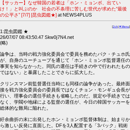
【サッカー】なぜ韓国の若者は「ホン・ミョンボ、出てい
け！」と叫ぶのか 社会の不条理に苦しむ世代が求めた“最後
の公平さ” [7/7] [昆虫図鑑★]
at NEWS4PLUS
[
2ch
|
▼Menu
]
1:昆虫図鑑 ★
26/07/07 08:43:50.47 Skw0j7N4.net
(略)
論争は、当時の戦力強化委員会で委員を務めたパク・チュホ氏
が、自身のユーチューブを通じて「ホン・ミョンボ監督選任の
事実を知らなかった。同氏の選任は手続きの中で行われたもの
ではない」と暴露したことでさらに拡大した。
クリンスマン前監督選任当時にも同様の論争があった。最終面
接を戦力強化委員会の委員長ではなくチョン・モンギュ会長が
行い、理事会の選任手続きも省略したのだ。規定や手続きでは
なく、学閥や地縁による監督の選任が、今日の韓国サッカーを
総体的な難局に陥れた。
紆余曲折の末に出発したホン・ミョンボ監督体制は、始まりか
ら激しい反発に直面した。DFを3人配置する「3バック」戦術