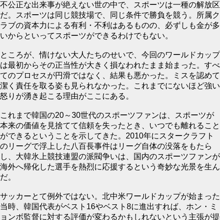
不公正な出来事が絶えない世の中で、スポーツは一種の解放区
だ。スポーツは同じ競技場で、同じ条件で勝負を競う。所属ク
ラブの資本力による有利・不利はあるものの、必ずしも金が多
いからといってスポーツができるわけでもない。
ところが、情けない大人たちのせいで、今回のワールドカップ
は最初からその正当性が大きく損なわれたまま始まった。すべ
てのプロセスが円滑ではなく、結果も悪かった。ミスを認めて
潔く責任を取る姿も見られなかった。これまでにないほど強い
怒りが湧き起こる理由がここにある。
これまで韓国の20～30世代のスポーツファンは、スポーツが
本来の価値を見捨てて信頼を失ったとき、いつでも離れること
ができるということを示してきた。2010年にスタークラフト
のリーグで浮上した八百長事件はリーグ自体の没落をもたら
し、大韓氷上競技連盟の派閥争いは、国内のスポーツファンが
海外へ帰化した選手を熱烈に応援するという奇妙な光景を生ん
だ。
サッカーとて例外ではない。北中米ワールドカップが始まった
当時、韓国代表がベスト16やベスト8に進出すれば、ホン・ミ
ョンボ監督に対する評価が変わるかもしれないという主張が提