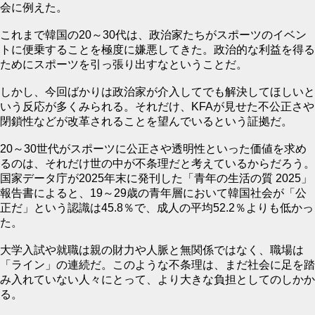
会に例えた。
これまで韓国の20～30代は、政治家たちがスポーツのイベン
トに便乗することを極度に嫌悪してきた。政治的な利益を得る
ためにスポーツを引っ張り出すなということだ。
しかし、今回ばかりは政治家が介入してでも解決してほしいと
いう反応が多くみられる。それだけ、KFAが見せた不公正さや
閉鎖性などが改革されることを望んでいるという証拠だ。
20～30世代がスポーツに公正さや透明性といった価値を求め
るのは、それだけ世の中が不条理だと考えているからだろう。
国家データ庁が2025年末に発刊した「青年の生活の質 2025」
報告書によると、19～29歳の青年層において韓国社会が「公
正だ」という認識は45.8％で、成人の平均52.2％よりも低かっ
た。
大学入試や就職は親の財力や人脈と無関係ではなく、職場は
「ライン」の連続だ。このような不条理は、まだ社会に足を踏
み入れていない人々にとって、より大きな負担としてのしかか
る。