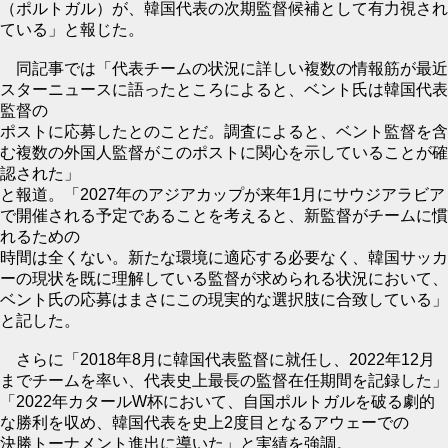
（ポルトガル）が、韓国代表の次期監督候補として有力視され
ている」と報じた。
同記事では「代表チームの状況に詳しい複数の情報筋が最近
スターニュースに語ったところによると、ベント氏は韓国代表
監督の
ポストに応募したとのことだ。調査によると、ベント監督を含
む複数の外国人監督がこのポストに関心を示していることが確
認された」
と報道。「2027年のアジアカップが来年1月にサウジアラビア
で開催される予定であることを考えると、新監督がチームに慣
れるための
時間は全くない。新たな環境に適応する必要なく、韓国サッカ
ーの現状を既に理解している監督が求められる状況において、
ベント氏の応募はまさにこの現実的な選択肢に合致している」
と記した。
さらに「2018年8月に韓国代表監督に就任し、2022年12月
までチームを率い、代表史上最長の監督在任期間を記録した」
「2022年カタールW杯において、自国ポルトガルを破る劇的
な勝利を収め、韓国代表を史上2度目となるアウェーでの
決勝トーナメント進出に導いた」と実績を強調。