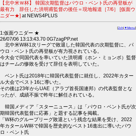
【北中米Ｗ杯】 韓国次期監督はパウロ・ベント氏の再登板が
最有力 辞任した洪明甫監督の後任＝現地報道［7/6］ [仮面ウ
ニダー★]
at NEWS4PLUS
[
2ch
|
▼Menu
]
1:仮面ウニダー ★
26/07/06 13:13:43.70 0G7zagPP.net
北中米W杯1次リーグで敗退した韓国代表の次期監督に、パ
ウロ・ベント氏の再登板が有力視されている。
今大会で同国代表を率いていた洪明甫（ホン・ミョンボ）監督
はチームの惨敗を受けて辞任を表明していた。
ベント氏は2018年に韓国代表監督に就任し、2022年カター
ル大会でベスト16に導いた。
その後は23年からUAE（アラブ首長国連邦）の代表監督とな
ったが、成績不振で昨年に解任されている。
韓国メディア「スターニュース」は「パウロ・ベント氏が次
期韓国代表監督に応募」と題する記事を掲載。
「W杯のグループリーグ敗退という残念な結果を受け、2022
年カタールW杯で韓国を歴史的なベスト16進出に導いたパウ
ロ・ベント氏